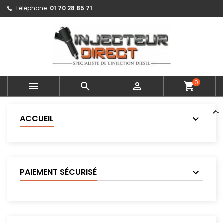
Téléphone:
01 70 28 85 71
0



shopping_cart
ACCUEIL
PAIEMENT SÉCURISÉ