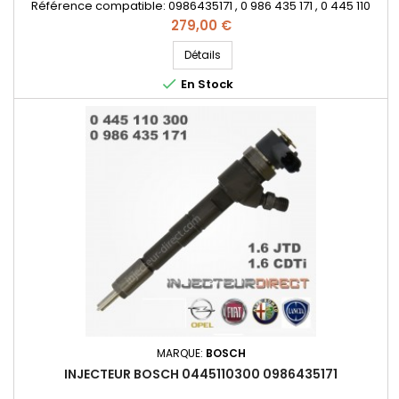
Référence compatible: 0986435171 , 0 986 435 171 , 0 445 110
300 , 55206704 , 55221023 , 55196442 - Pour motorisations Alfa
Prix
279,00 €
Roméo 1.6 JTDM , Fiat Lancia 1.6 D Multijet et Opel 1.6 CDTi
Détails

En Stock
MARQUE:
BOSCH
INJECTEUR BOSCH 0445110300 0986435171