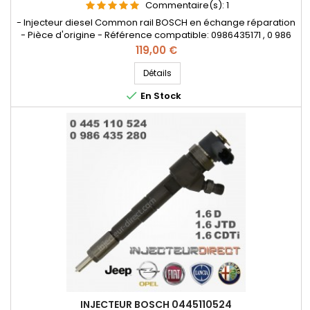
Commentaire(s):
1
- Injecteur diesel Common rail BOSCH en échange réparation
- Pièce d'origine - Référence compatible: 0986435171 , 0 986
435 171 , 0 445 110 300 , 55206704 , 55221023 , 55196442 - Pour
Prix
119,00 €
motorisations Alfa Roméo 1.6 JTDM , Fiat Lancia 1.6 D Multijet et
Opel 1.6 CDTi
Détails

En Stock
INJECTEUR BOSCH 0445110524