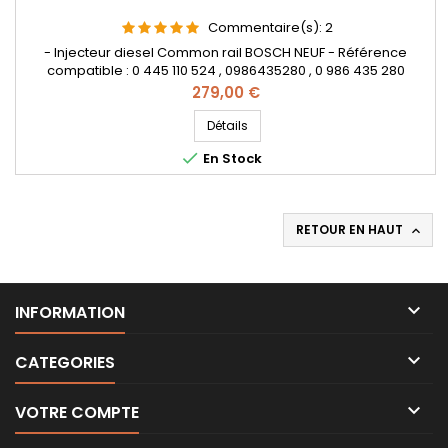
Commentaire(s):
2
- Injecteur diesel Common rail BOSCH NEUF - Référence
compatible : 0 445 110 524 , 0986435280 , 0 986 435 280
, 55246223 - Pour motorisation Fiat 1.6d Multijet , Alfa Roméo
Prix
279,00 €
1.6 jtdM , Lancia 1.6d Multijet , Jeep 1.6 crd et Opel 1.6 CDTi
Pièce d'origine
Détails

En Stock
RETOUR EN HAUT


INFORMATION

CATEGORIES

VOTRE COMPTE