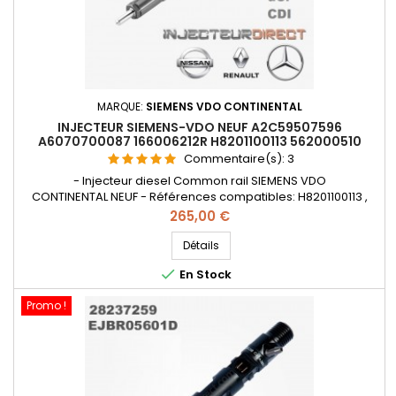
MARQUE:
SIEMENS VDO CONTINENTAL
INJECTEUR SIEMENS-VDO NEUF A2C59507596
A6070700087 166006212R H8201100113 562000510
Commentaire(s):
3
- Injecteur diesel Common rail SIEMENS VDO
CONTINENTAL NEUF - Références compatibles: H8201100113 ,
8201100113 , 166006212R , 16600001Q1REX , H8200704180 ,
Prix
265,00 €
A6070700195 , A6070700087 , 8201041272 , A2C59507596 , -
Pour motorisation Renault Nissan 1.5dCi et Mercedes CDI
Détails
Pièce d'origine

En Stock
Promo !