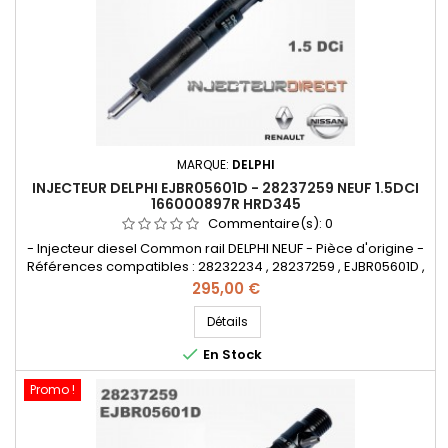
MARQUE:
DELPHI
INJECTEUR DELPHI EJBR05601D - 28237259 NEUF 1.5DCI
166000897R HRD345
Commentaire(s):
0
- Injecteur diesel Common rail DELPHI NEUF - Pièce d'origine -
Références compatibles : 28232234 , 28237259 , EJBR05601D ,
R05601D , HRD345 , 16 60 008 97R - 1660 008 97R - 1660 078 66R
Prix
295,00 €
- 166000897R - 166O O78 66R - 166O OO8 97R - 8200 794 299 -
82OO 794 299 - H8200 827 965 - H82OO 827 965
Détails
- 8200794299 , 166000897R , 166007866R - Pour motorisation...

En Stock
Promo !