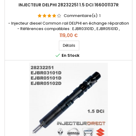
INJECTEUR DELPHI 28232251 1.5 DCI 166001137R
Commentaire(s):
1
- Injecteur diesel Common rail DELPHI en échange réparation
- Références compatibles : EJBR03101D , EJBR05101D ,
EJBR05102D , 28232251 , 8200421359 , 8200815416 , 166001137R ,
Prix
119,00 €
8200421897 , H8200421897 8200676774 , 7711497343
, 8200421359 , 8200815416 , 166001137R , 8200421897 ,
Détails
H8200421897 , 8200676774 , 7711497343 - Pour motorisation

En Stock
Renault Nissan...