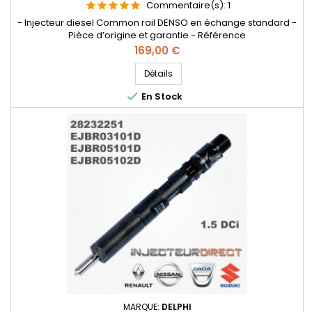
Commentaire(s):
1
- Injecteur diesel Common rail DENSO en échange standard -
Pièce d’origine et garantie - Référence
compatible: DCRI301060 , 16600-3XN0A , 166003XN0A , 295050-
Prix
169,00 €
1060 , 2950501060 - Pour motorisation Nissan 2.5 dCi
Détails

En Stock
MARQUE:
DELPHI