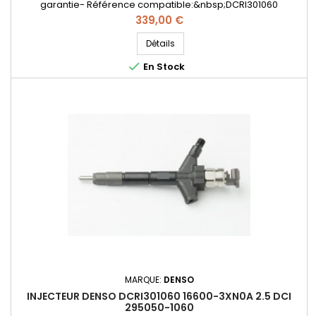
garantie- Référence compatible:&nbsp;DCRI301060
,&nbsp;16600-3XN0A ,&nbsp;166003XN0A ,&nbsp;295050-1060
Prix
339,00 €
,&nbsp;2950501060- Pour motorisation Nissan 2.5 dCi
Détails

En Stock
MARQUE:
DENSO
INJECTEUR DENSO DCRI301060 16600-3XN0A 2.5 DCI
295050-1060