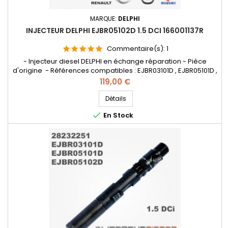
MARQUE:
DELPHI
INJECTEUR DELPHI EJBR05102D 1.5 DCI 166001137R
Commentaire(s):
1
- Injecteur diesel DELPHI en échange réparation - Pièce
d'origine - Références compatibles : EJBR03101D , EJBR05101D ,
EJBR05102D , 28232251 , 8200421359 , 8200815416 , 166001137R ,
Prix
119,00 €
8200421897 , H8200421897 8200676774 , 7711497343
, 8200421359 , 8200815416 , 166001137R , 8200421897 ,
Détails
H8200421897 , 8200676774 , 7711497343 - Pour motorisation

En Stock
Renault...