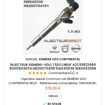
MARQUE:
SIEMENS VDO CONTINENTAL
INJECTEUR SIEMENS-VDO 1.5DCI NEUF A2C59513484
8200903034 H8200704191 5WS40536 166004305R
Commentaire(s):
4
- Injecteur diesel Common rail SIEMENS VDO
CONTINENTAL NEUF - Références compatibles: 5WS40536 ,
A2C59513484 , H8200704191 , 8200903034 , 166008052R ,
Prix
275,00 €
8200704180 , 166008052R , H8200704180 , 166004305r
, 562000310 - Pour Renault Nissan Dacia 1.5dCi Pièce
Détails
d'origine

En Stock