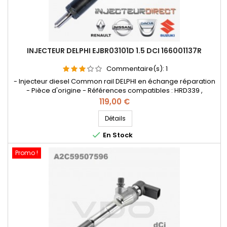
INJECTEUR DELPHI EJBR03101D 1.5 DCI 166001137R
Commentaire(s):
1
- Injecteur diesel Common rail DELPHI en échange réparation
- Pièce d'origine - Références compatibles : HRD339 ,
EJBR05101D , EJBR05102D , 28232251 , 8200421359 , 8200815416 ,
Prix
119,00 €
166001137R , 8200421897 , 8200676774 , 7711497343
, 8200421359 , 8200815416 , 166001137R , 8200421897 ,
Détails
H8200421897 , 8200676774 , 7711497343 - Pour motorisation

En Stock
Renault Nissan...
Promo !