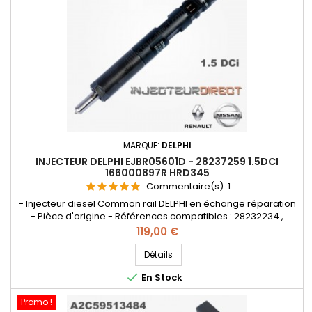
MARQUE:
DELPHI
INJECTEUR DELPHI EJBR05601D - 28237259 1.5DCI
166000897R HRD345
Commentaire(s):
1
- Injecteur diesel Common rail DELPHI en échange réparation
- Pièce d'origine - Références compatibles : 28232234 ,
28237259 , EJBR05601D , R05601D , HRD345 , 16 60 008 97R - 1660
Prix
119,00 €
008 97R - 1660 078 66R - 166000897R - 166O O78 66R - 166O
OO8 97R - 8200 794 299 - 82OO 794 299 - H8200 827 965 -
Détails
H82OO 827 965 - 8200794299 , 166000897R , 166007866R -

En Stock
Pour...
Promo !