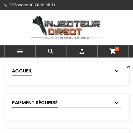
Téléphone:
01 70 28 85 71
0



shopping_cart
ACCUEIL
PAIEMENT SÉCURISÉ