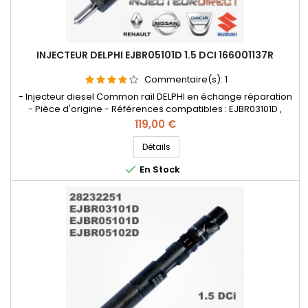
INJECTEUR DELPHI EJBR05101D 1.5 DCI 166001137R
Commentaire(s):
1
- Injecteur diesel Common rail DELPHI en échange réparation
- Pièce d'origine - Références compatibles : EJBR03101D ,
EJBR05101D , EJBR05102D , 28232251 , 8200421359 , 8200815416 ,
Prix
119,00 €
166001137R , 8200421897 , H8200421897 8200676774 ,
7711497343 , 8200421359 , 8200815416 , 166001137R , 8200421897
Détails
, H8200421897 , 8200676774 , 7711497343 - Pour Renault...

En Stock