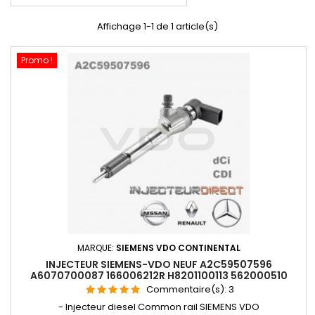
Affichage 1-1 de 1 article(s)
Promo !
MARQUE:
SIEMENS VDO CONTINENTAL
INJECTEUR SIEMENS-VDO NEUF A2C59507596
A6070700087 166006212R H8201100113 562000510
Commentaire(s):
3
- Injecteur diesel Common rail SIEMENS VDO