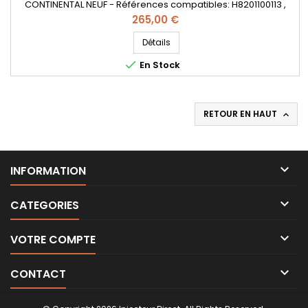
CONTINENTAL NEUF - Références compatibles: H8201100113 ,
8201100113 , 166006212R , 16600001Q1REX , H8200704180 ,
Prix
265,00 €
A6070700195 , A6070700087 , 8201041272 , A2C59507596 , -
Pour motorisation Renault Nissan 1.5dCi et Mercedes CDI
Détails
Pièce d'origine

En Stock
RETOUR EN HAUT


INFORMATION

CATEGORIES

VOTRE COMPTE

CONTACT