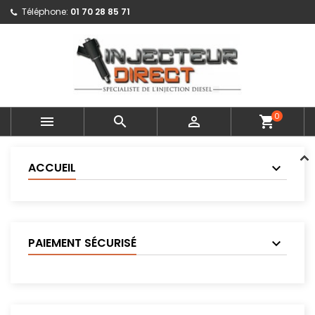
Téléphone:
01 70 28 85 71
0



shopping_cart
ACCUEIL
PAIEMENT SÉCURISÉ