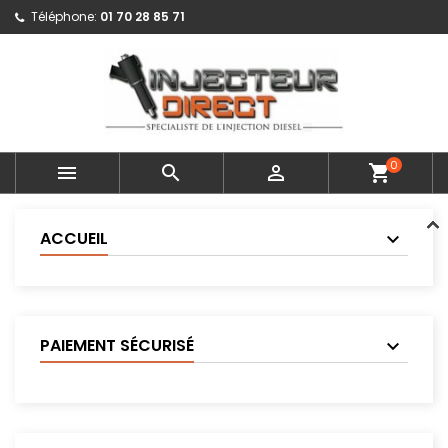
Téléphone:
01 70 28 85 71
0



shopping_cart
ACCUEIL
PAIEMENT SÉCURISÉ