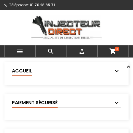
Téléphone:
01 70 28 85 71
0



shopping_cart
ACCUEIL
PAIEMENT SÉCURISÉ