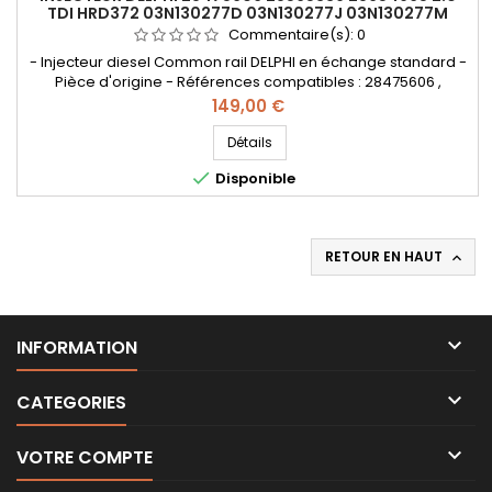
TDI HRD372 03N130277D 03N130277J 03N130277M
Commentaire(s):
0
- Injecteur diesel Common rail DELPHI en échange standard -
Pièce d'origine - Références compatibles : 28475606 ,
28654965 , 28565339 , 03N130277D , 03N130277J , 03N130277M
Prix
149,00 €
- Pour motorisation Volkswagen 2.0 TDi et MAN 2.0 TDi Pièce
d'origine
Détails

Disponible
RETOUR EN HAUT


INFORMATION

CATEGORIES

VOTRE COMPTE