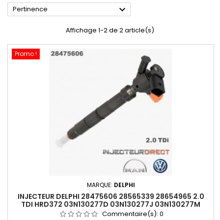

Pertinence
Affichage 1-2 de 2 article(s)
Promo !
MARQUE:
DELPHI
INJECTEUR DELPHI 28475606 28565339 28654965 2.0
TDI HRD372 03N130277D 03N130277J 03N130277M
Commentaire(s):
0