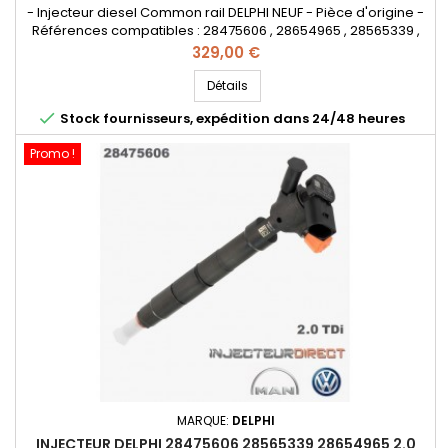
- Injecteur diesel Common rail DELPHI NEUF - Pièce d'origine -
Références compatibles : 28475606 , 28654965 , 28565339 ,
03N130277D , 03N130277J , 03N130277M - Pour
Prix
329,00 €
motorisation Volkswagen 2.0 TDi et MAN 2.0 TDi Pièce
d'origine
Détails

Stock fournisseurs, expédition dans 24/48 heures
Promo !
MARQUE:
DELPHI
INJECTEUR DELPHI 28475606 28565339 28654965 2.0