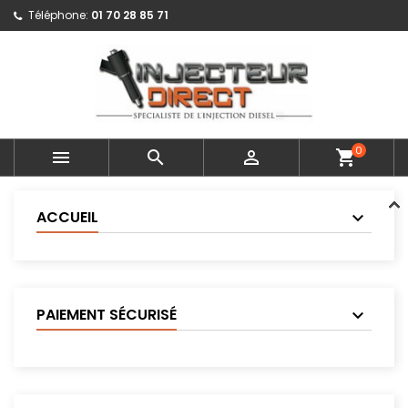
Téléphone:
01 70 28 85 71
0



shopping_cart
ACCUEIL
PAIEMENT SÉCURISÉ