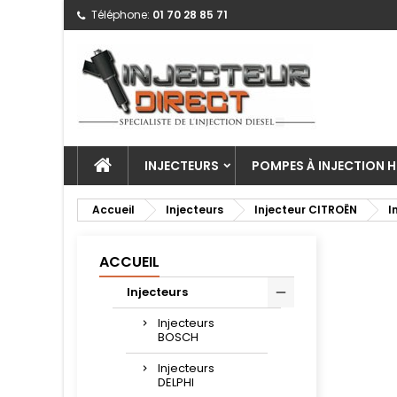
Téléphone:
01 70 28 85 71
INJECTEURS
POMPES À INJECTION H
Accueil
Injecteurs
Injecteur CITROËN
I
ACCUEIL
Injecteurs
Injecteurs
BOSCH
Injecteurs
DELPHI