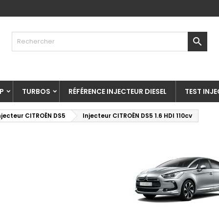

P
TURBOS
RÉFÉRENCE INJECTEUR DIESEL
TEST INJ
njecteur CITROËN DS5
Injecteur CITROËN DS5 1.6 HDI 110cv