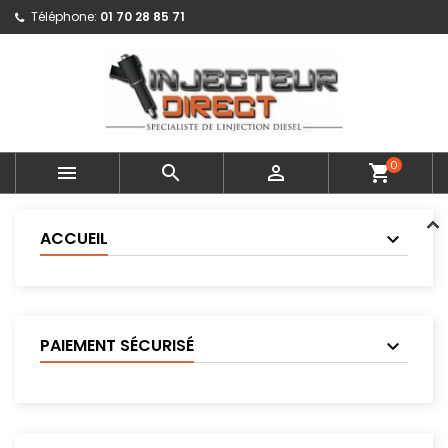
Téléphone:
01 70 28 85 71
0



shopping_cart
ACCUEIL
PAIEMENT SÉCURISÉ