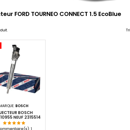
cteur FORD TOURNEO CONNECT 1.5 EcoBlue
oduit.
Tr
MARQUE:
BOSCH
NJECTEUR BOSCH
10955 NEUF 2315514
9828959880
ommentaire(s):
1