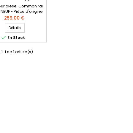
teur diesel Common rail
NEUF - Pièce d'origine
- Référence
Prix
259,00 €
atible: 0445110955 ,
10954 , 98 289 59880
Détails
59880 , 2315514 , JX6Q-

En Stock
B - Pour motorisations
1.5 BlueHDi
1-1 de 1 article(s)