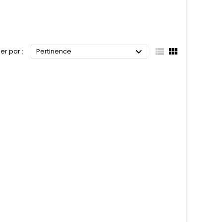



ier par :
Pertinence