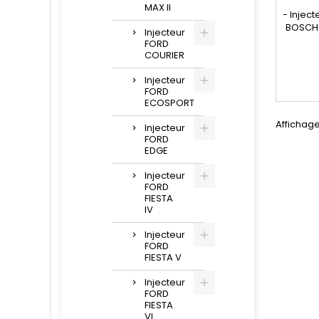
MAX II
- Injec
BOSCH 
Injecteur
FORD
comp
COURIER
04451
, 98289
Injecteur
FORD
9F593-A
ECOSPORT
Affichage 
Injecteur
FORD
EDGE
Injecteur
FORD
FIESTA
IV
Injecteur
FORD
FIESTA V
Injecteur
FORD
FIESTA
VI