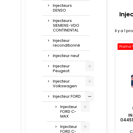
Injecteurs
DENSO
Inje
Injecteurs
SIEMENS-VDO
CONTINENTAL
Il y a 1 pr
Injecteur
reconditionné
Promo !
Injecteur neuf
Injecteur
Peugeot
Injecteur
Volkswagen
Injecteur FORD
Injecteur
FORD C-
I
MAX
04451
Injecteur
FORD C-
C