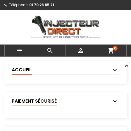
Téléphone:
01 70 28 85 71
0



shopping_cart
ACCUEIL
PAIEMENT SÉCURISÉ