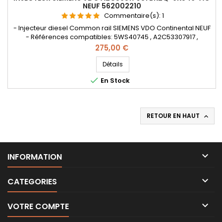
NEUF 562002210
Commentaire(s):
1
- Injecteur diesel Common rail SIEMENS VDO Continental NEUF
- Références compatibles: 5WS40745 , A2C53307917 ,
A2C59517051 , 9801125480 , BK2Q-9K546-AG , BK2Q9K546AG ,
Prix
275,00 €
BK2Q-9K546-AGN , 562002210 , 1746967 , 1840747 , LR032067 ,
2079601 - Pour motorisation Peugeot Citroen PSA 2.2 HDi et
Détails
Ford 2.2 TDCi Pièce d'origine

En Stock
RETOUR EN HAUT


INFORMATION

CATEGORIES

VOTRE COMPTE