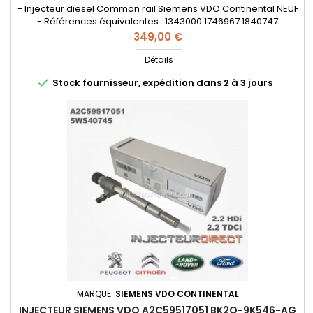
- Injecteur diesel Common rail Siemens VDO Continental NEUF
- Références équivalentes : 1343000 1746967 1840747
5WS40745 9801125480 A2C33349400 A2C53307917
Prix
349,00 €
A2C53421318 A2C59517051 BH1Q9K546AB BK2Q9K546AF
BK2Q9K546AG BH1Q-9K546-AB BK2Q-9K546-AF BK2Q-9K546-
Détails
AG LR032067 Pièce d'origine

Stock fournisseur, expédition dans 2 à 3 jours
MARQUE:
SIEMENS VDO CONTINENTAL
INJECTEUR SIEMENS VDO A2C59517051 BK2Q-9K546-AG