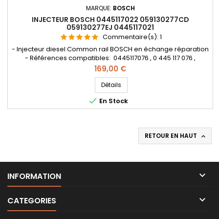
MARQUE:
BOSCH
INJECTEUR BOSCH 0445117022 059130277CD
059130277EJ 0445117021
Commentaire(s):
1
- Injecteur diesel Common rail BOSCH en échange réparation
- Références compatibles: 0445117076 , 0 445 117 076 ,
0445117022 , 0 445 117 022 , 0445117021 , 0 445 117 021 ,
Prix
169,00 €
0986435413 , 0 986 435 413 , 059 130 277 CD , 059 130 277 EJ
, 059130277CD , 059130277EJ - Pour motorisation Volkswagen ,
Détails
Audi , Porsche 3.0 TDI Pièce d'origine

En Stock
RETOUR EN HAUT


INFORMATION

CATEGORIES