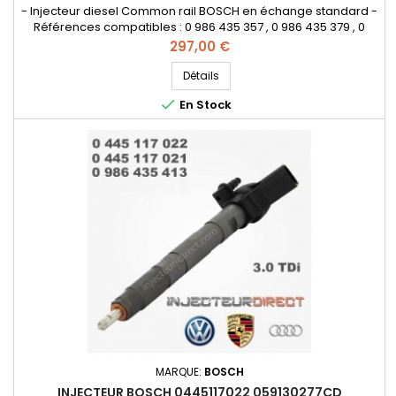
- Injecteur diesel Common rail BOSCH en échange standard -
Références compatibles : 0 986 435 357 , 0 986 435 379 , 0
445 116 015, 0 445 116 008, 0 445 116 047 , 0 445 116 007, 0 445 116
Prix
297,00 €
022, 0 445 116 014 , 0986435357, 0445116015, 0445116008,
0445116023, 0445116007, 0445116022, 0445116014 , 059130277BE
Détails
, 059130277AR , 059 130 277 AP , 059 130 277 CJ ,...

En Stock
MARQUE:
BOSCH
INJECTEUR BOSCH 0445117022 059130277CD