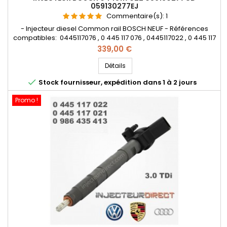
059130277EJ
Commentaire(s):
1
- Injecteur diesel Common rail BOSCH NEUF - Références
compatibles: 0445117076 , 0 445 117 076 , 0445117022 , 0 445 117
022 , 0445117021 , 0 445 117 021 , 0986435413 , 0 986 435 413
Prix
339,00 €
, 059 130 277 CD , 059 130 277 EJ , 059130277CD , 059130277EJ -
Pièce d'origine et garantie - Pour motorisation Volkswagen ,
Détails
Audi , Porsche 3.0 TDI

Stock fournisseur, expédition dans 1 à 2 jours
Promo !