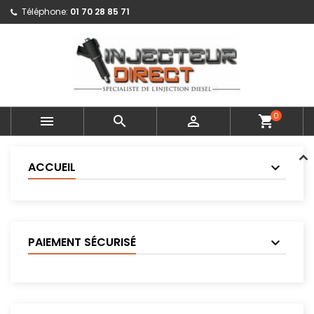
Téléphone:
01 70 28 85 71
0



shopping_cart
ACCUEIL
PAIEMENT SÉCURISÉ