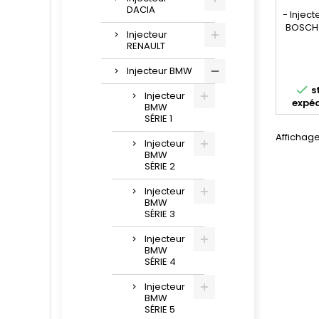
DACIA
- Injec
BOSCH 
Injecteur
- Ré
RENAULT
04451108
8 579
Injecteur BMW
Pour m

s
Injecteur
expéd
BMW
SÉRIE 1
Affichage 
Injecteur
BMW
SÉRIE 2
Injecteur
BMW
SÉRIE 3
Injecteur
BMW
SÉRIE 4
Injecteur
BMW
SÉRIE 5