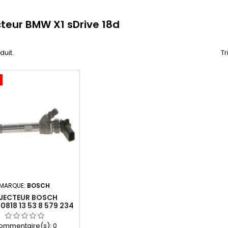
cteur BMW X1 sDrive 18d
oduit.
Tr
MARQUE:
BOSCH
NJECTEUR BOSCH
0818 13 53 8 579 234
13538579234
ommentaire(s):
0