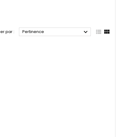



ier par :
Pertinence