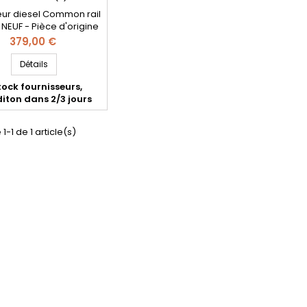
teur diesel Common rail
NEUF - Pièce d'origine
férence compatible:
Prix
379,00 €
18 , 0 445 110 818 , 13 53
 234 , 13538579234 -
Détails
otorisation BMW Pièce
tock fournisseurs,
d'origine
iton dans 2/3 jours
1-1 de 1 article(s)