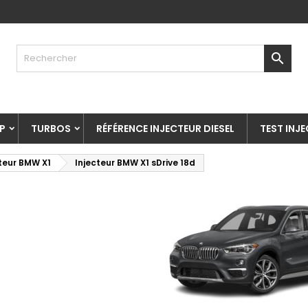

P
TURBOS
RÉFÉRENCE INJECTEUR DIESEL
TEST INJ
teur BMW X1
Injecteur BMW X1 sDrive 18d