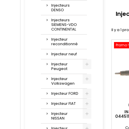
Injecteurs
DENSO
Inje
Injecteurs
SIEMENS-VDO
CONTINENTAL
Il y a 1 pr
Injecteur
reconditionné
Promo !
Injecteur neuf
Injecteur
Peugeot
Injecteur
Volkswagen
Injecteur FORD
Injecteur FIAT
I
Injecteur
044511
NISSAN
C
Injecteur