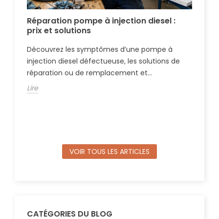
Réparation pompe à injection diesel :
Vu
prix et solutions
su
Découvrez les symptômes d’une pompe à
App
injection diesel défectueuse, les solutions de
hau
réparation ou de remplacement et...
et 
Lire
Lire
,
VOIR TOUS LES ARTICLES
CATÉGORIES DU BLOG