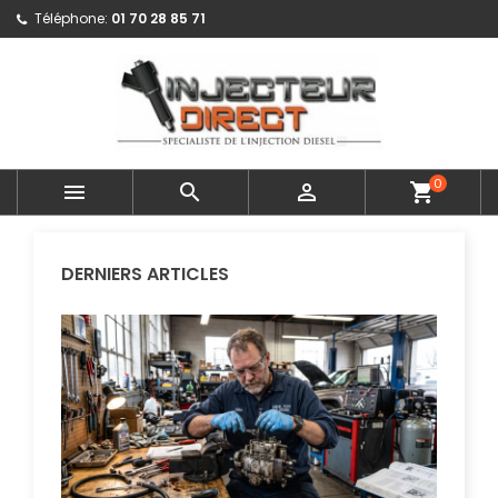
Téléphone:
01 70 28 85 71
0



shopping_cart
DERNIERS ARTICLES