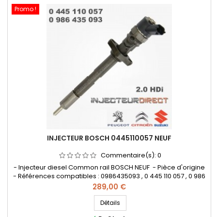
Promo !
INJECTEUR BOSCH 0445110057 NEUF
Commentaire(s):
0
- Injecteur diesel Common rail BOSCH NEUF - Pièce d'origine
- Références compatibles : 0986435093 , 0 445 110 057 , 0 986
435 093 , 9638488980 , 1980CL , 1980CN , 1980CP , 198078 ,
Prix
289,00 €
198079 , 198080 , 96352463 , 96384889 , 96416540 , 96416541 ,
96416542 , 1531067G30000 , 15310-67G30 - Pour motorisation
Détails
Peugeot Citroen PSA 2.0 HDi