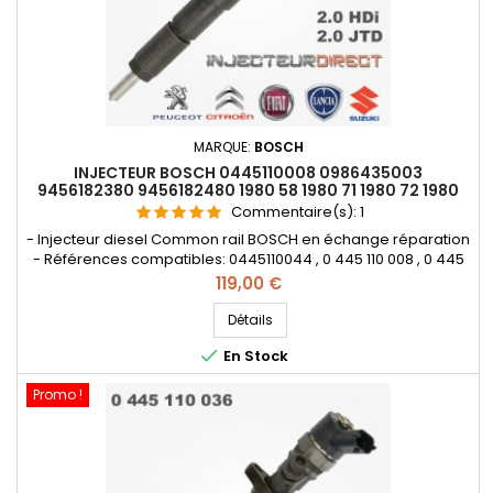
MARQUE:
BOSCH
INJECTEUR BOSCH 0445110008 0986435003
9456182380 9456182480 1980 58 1980 71 1980 72 1980
93 1980 CK
Commentaire(s):
1
- Injecteur diesel Common rail BOSCH en échange réparation
- Références compatibles: 0445110044 , 0 445 110 008 , 0 445
110 044 , 0986435003 , 1980 58 , 1980 71 , 1980 72 , 1980 93 , 1980
Prix
119,00 €
CK , 96 255 425 , 96 375 360 , 96 408 953 , 9456182380 ,
9456182480 - Pour motorisation Peugeot Citroen PSA 2.0 HDI ,
Détails
Fiat 2.0JTD Pièce d'origine

En Stock
Promo !