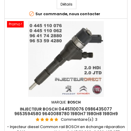
96384889 , 96416540 , 96416541 , 96416542 , 1531067G30000 ,
Détails
15310-67G30 - Pour motorisation Peugeot Citroen PSA 2.0 HDi

Sur commande, nous contacter
Promo !
MARQUE:
BOSCH
INJECTEUR BOSCH 0445110076 0986435077
9653594580 9640088780 1980H7 1980H8 1980H9
198084 198085 198086
Commentaire(s):
3
- Injecteur diesel Common rail BOSCH en échange réparation