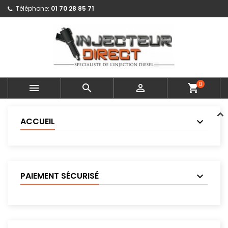
Téléphone:
01 70 28 85 71
0



shopping_cart
ACCUEIL
PAIEMENT SÉCURISÉ