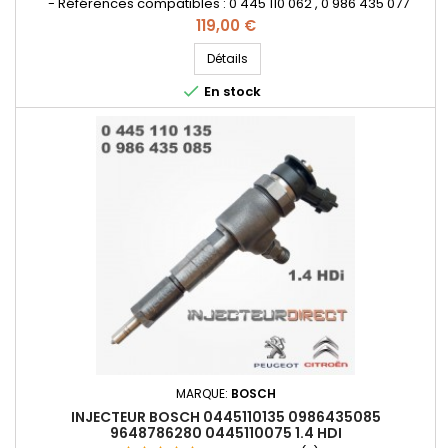
- Références compatibles : 0 445 110 062 , 0 986 435 077
, 9641742880 , 9653594280 , 1980H7 , 1980H8 , 1980H9 , 198084 ,
Prix
119,00 €
198085, 198086 , 96419449 , 96419450 , 96419451 , 96535942
, 9653594580 , 9640088780 - pour Peugeot Citroën 2.0 HDI -
Détails
Fiat 2.0 JTD Pièce d'origine

En stock
MARQUE:
BOSCH
INJECTEUR BOSCH 0445110135 0986435085
9648786280 0445110075 1.4 HDI