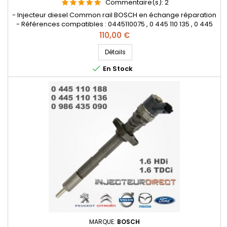
Commentaire(s):
2
- Injecteur diesel Common rail BOSCH en échange réparation
- Références compatibles : 0445110075 , 0 445 110 135 , 0 445
110 075 , 0 986 435 085 , 0986435085 , 9648786280 , 1980A9 ,
Prix
110,00 €
1980CY , 96487862 - Pour motorisation Peugeot Citroën PSA
1.4HDi Pièce d'origine
Détails

En Stock
MARQUE:
BOSCH