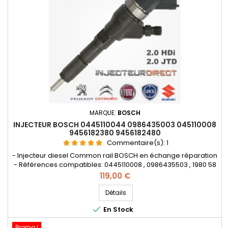
MARQUE:
BOSCH
INJECTEUR BOSCH 0445110044 0986435003 045110008
9456182380 9456182480
Commentaire(s):
1
- Injecteur diesel Common rail BOSCH en échange réparation
- Références compatibles: 0445110008 , 0986435503 , 1980 58
- 1980 71 - 1980 72 - 1980 93 - 1980 CK - 96 255 425 - 96 375 360
Prix
119,00 €
- 96 408 953 , 9456182380 , 9456182480 , 15310 67G00 000 -
15310 67G12 000 - 15310-67G00 - 15310-67G12 - Pour
Détails
motorisation Peugeot Citroen PSA 2.0 HDI ,...

En Stock
Promo !