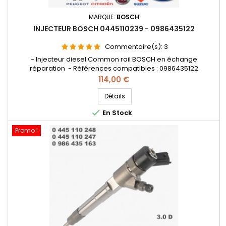
MARQUE:
BOSCH
INJECTEUR BOSCH 0445110239 - 0986435122
Commentaire(s):
3
- Injecteur diesel Common rail BOSCH en échange
réparation - Références compatibles : 0986435122
, 1609849180 , 1609849280 , 9655606680 , 1980H2 , 96596666
Prix
114,00 €
, 1347283 , 1477146 , 1566431 , 3M5Q9F593HB , 3M5Q9F593HD ,
RM3M5Q9F593HD , Y605-13H50-B , 1531069K00000 , 15310-
Détails
69K00 , 1609850180 - Pour motorisation 1.6 HDI , 1.6 TDCi , 1.6D

En Stock
Multijet , Mazda...
Promo !