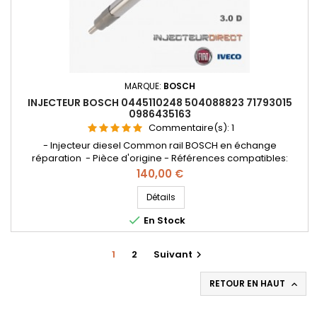
MARQUE:
BOSCH
INJECTEUR BOSCH 0445110248 504088823 71793015
0986435163
Commentaire(s):
1
- Injecteur diesel Common rail BOSCH en échange
réparation - Pièce d'origine - Références compatibles:
0445110247 , 0986435163 , 0 445 110 248 , 0 445 110 247 , 0986
Prix
140,00 €
435 163 , 0000504088823 , 504088823 , 71793015 - Pour
motorisation Fiat Ducato et IVECO Daily
Détails

En Stock
1
2
Suivant

RETOUR EN HAUT
