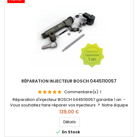
RÉPARATION INJECTEUR BOSCH 0445110057
Commentaire(s):
1
Réparation d'injecteur BOSCH 0445110057 garantie 1 an -
Vous souhaitez faire réparer vos injecteurs ? Notre équipe
est spécialisée dans la rénovation d'injecteurs diesel BOSCH
Prix
139,00 €
Common rail. - Les injecteurs sont réparés selon un protocole
de réparation précis , avec des pièces d'origine.
Détails

En Stock