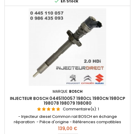

En Stock
MARQUE:
BOSCH
INJECTEUR BOSCH 0445110057 1980CL 1980CN 1980CP
198078 198079 198080
Commentaire(s):
1
- Injecteur diesel Common rail BOSCH en échange
réparation - Pièce d'origine - Références compatibles
: 0986435093 , 0 445 110 057 , 0 986 435 093 , 9638488980 ,
Prix
139,00 €
1980CL , 1980CN , 1980CP , 198078 , 198079 , 198080 , 96352463 ,