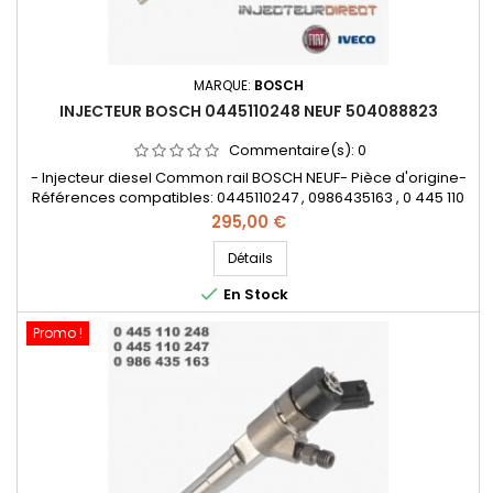
MARQUE:
BOSCH
INJECTEUR BOSCH 0445110248 NEUF 504088823
Commentaire(s):
0
- Injecteur diesel Common rail BOSCH NEUF- Pièce d'origine-
Références compatibles: 0445110247 , 0986435163 , 0 445 110
248 , 0 445 110 247 , 0986 435 163 ,&nbsp;0000504088823 ,
Prix
295,00 €
504088823 ,&nbsp;71793015- Pour motorisation Fiat Ducato et
IVECO DailyPièce d'origine&nbsp;&nbsp;
Détails

En Stock
Promo !