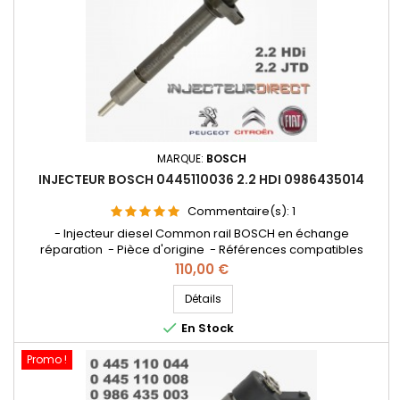
MARQUE:
BOSCH
INJECTEUR BOSCH 0445110036 2.2 HDI 0986435014
Commentaire(s):
1
- Injecteur diesel Common rail BOSCH en échange
réparation - Pièce d'origine - Références compatibles
: 9653344880 , 0986435013 , 0986435014 , 0 445 110 036 , 96
Prix
110,00 €
533 448 80 , 0 986 435 014 , 0 986 435 015 - Pour motorisation
Peugeot Citroen PSA 2.2 HDi et 2.2 JTD
Détails

En Stock
Promo !