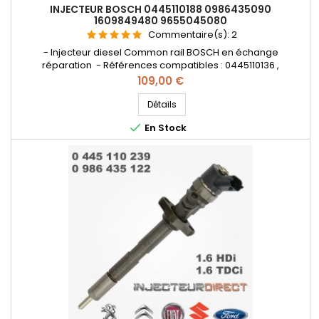
INJECTEUR BOSCH 0445110188 0986435090
1609849480 9655045080
Commentaire(s):
2
- Injecteur diesel Common rail BOSCH en échange
réparation - Références compatibles : 0445110136 ,
0986435090 , 1609849480 , 9655045080 , 96.528920.80A ,
Prix
109,00 €
1609849380 , 1980CS , 1980E5 , 1980H3 , 96466862 , 96485754 ,
96507606 , 96528920 , 96550450 - Pour motorisation
Détails
Peugeot Citroen PSA 1.6 HDI , Ford 1.6 TDCi , Volvo 1.6D , Mazda

En Stock
1.6CD Pièce d'origine