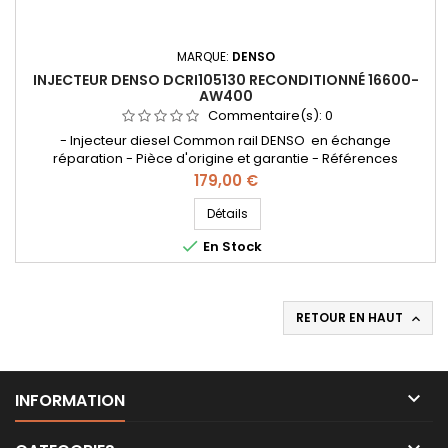
MARQUE:
DENSO
INJECTEUR DENSO DCRI105130 RECONDITIONNÉ 16600-
AW400
Commentaire(s):
0
- Injecteur diesel Common rail DENSO en échange
réparation - Pièce d'origine et garantie - Références
compatibles: 095000-5130 , 0950005130 , DCRI105130 , 16600-
Prix
179,00 €
AW400 , 16600-AW401 , 16600-AW402 , 16600-AW40C , 16600-
AW420 , 16600AW402 , aw400 aw4 , aw400aw4 , aw402 aw4
Détails
, aw402aw4 , 095000-5070 , 095000-507# , 0950005070 ,

En Stock
095000507# - Pour...
RETOUR EN HAUT


INFORMATION