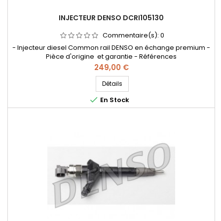
INJECTEUR DENSO DCRI105130
Commentaire(s):
0
- Injecteur diesel Common rail DENSO en échange premium -
Pièce d'origine et garantie - Références
compatibles: 095000-5130 , 0950005130 , DCRI105130 , 16600-
Prix
249,00 €
AW400 , 16600-AW401 , 16600-AW402 , 16600-AW40C , 16600-
AW420 , 16600AW402 , aw400 aw4 , aw400aw4 , aw402 aw4
Détails
, aw402aw4 , 095000-5070 , 095000-507# , 0950005070 ,

En Stock
095000507# - Pour motorisation...