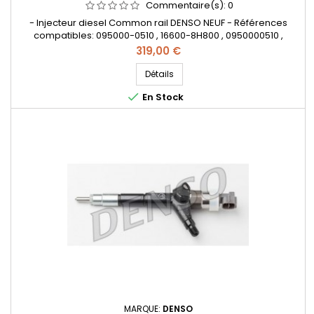
Commentaire(s):
0
- Injecteur diesel Common rail DENSO NEUF - Références
compatibles: 095000-0510 , 16600-8H800 , 0950000510 ,
166008H800 , HRD606 - Pour motorisation Nissan X-TRAIL 2.2 DI
Prix
319,00 €
Pièce d'origine
Détails

En Stock
MARQUE:
DENSO