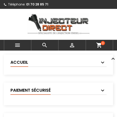
Téléphone:
01 70 28 85 71
0



shopping_cart
ACCUEIL
PAIEMENT SÉCURISÉ