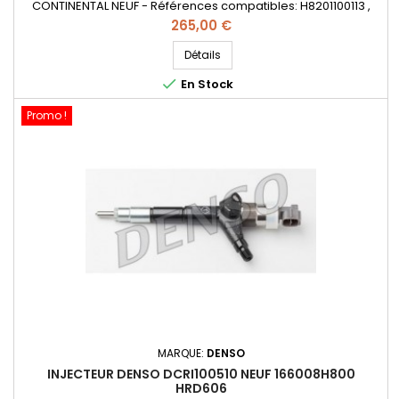
CONTINENTAL NEUF - Références compatibles: H8201100113 ,
8201100113 , 166006212R , 16600001Q1REX , H8200704180 ,
Prix
265,00 €
A6070700195 , A6070700087 , 8201041272 , A2C59507596 , -
Pour motorisation Renault Nissan 1.5dCi et Mercedes CDI
Détails
Pièce d'origine

En Stock
Promo !
MARQUE:
DENSO
INJECTEUR DENSO DCRI100510 NEUF 166008H800
HRD606