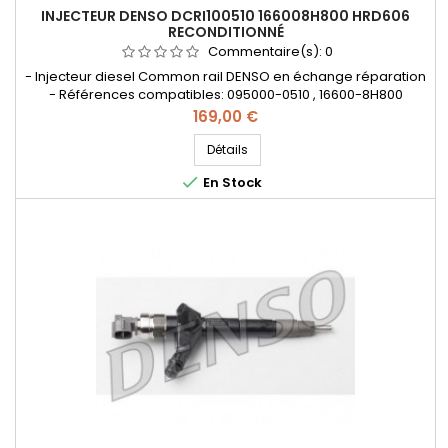
INJECTEUR DENSO DCRI100510 166008H800 HRD606
RECONDITIONNÉ
Commentaire(s):
0
- Injecteur diesel Common rail DENSO en échange réparation
- Références compatibles: 095000-0510 , 16600-8H800
, 0950000510 , 166008H800 , HRD606 - Pour
Prix
169,00 €
motorisation Nissan X-TRAIL 2.2 DI
Détails

En Stock