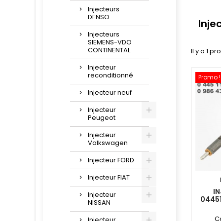
Injecteurs
DENSO
Inje
Injecteurs
SIEMENS-VDO
CONTINENTAL
Il y a 1 pr
Injecteur
reconditionné
Promo !
Injecteur neuf
Injecteur
Peugeot
Injecteur
Volkswagen
Injecteur FORD
Injecteur FIAT
I
Injecteur
0445
NISSAN
2.0
C
Injecteur