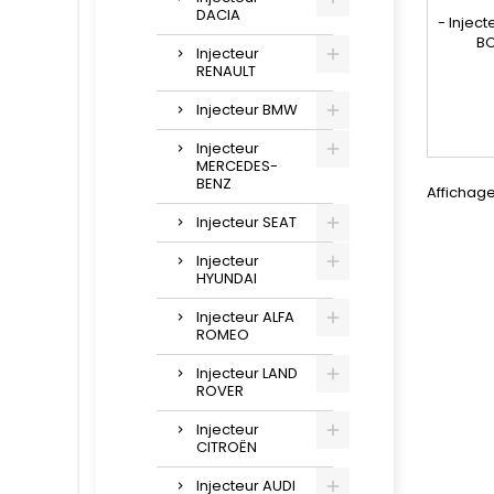
DACIA
- Injec
BO
Injecteur
réparat
RENAULT
Référ
0445110
Injecteur BMW
110 101 ,
147 , 3
Injecteur
- Pour 
MERCEDES-
KIA 
BENZ
Affichage 
Injecteur SEAT
Injecteur
HYUNDAI
Injecteur ALFA
ROMEO
Injecteur LAND
ROVER
Injecteur
CITROËN
Injecteur AUDI