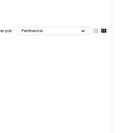



ier par :
Pertinence