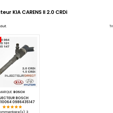
cteur KIA CARENS II 2.0 CRDi
oduit.
Tr
MARQUE:
BOSCH
NJECTEUR BOSCH
110064 0986435147
CRDI 33800-27000
33800-27010
ommentaire(s):
3