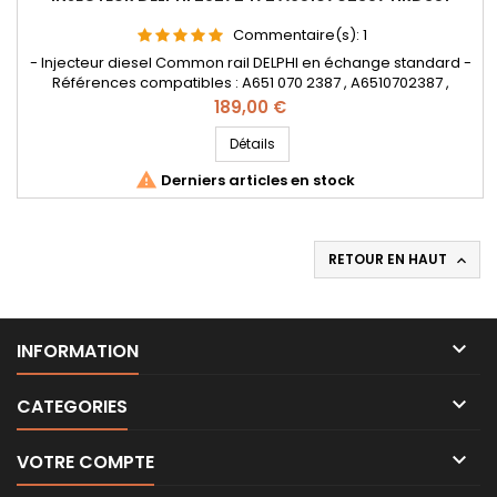
Commentaire(s):
1
- Injecteur diesel Common rail DELPHI en échange standard -
Références compatibles : A651 070 2387 , A6510702387 ,
HRD351 - Pour motorisation Mercedes Benz CDI Pièce
Prix
189,00 €
d'origine
Détails

Derniers articles en stock
RETOUR EN HAUT


INFORMATION

CATEGORIES

VOTRE COMPTE