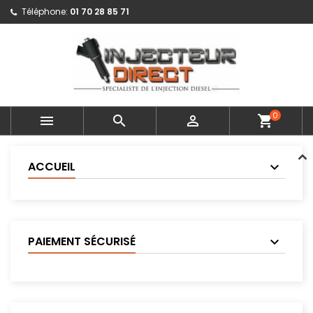
Téléphone:
01 70 28 85 71
0



shopping_cart
ACCUEIL
PAIEMENT SÉCURISÉ