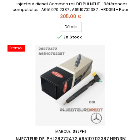
- Injecteur diesel Common rail DELPHI NEUF - Références
compatibles : A651 070 2387 , A6510702387 , HRD351 - Pour
motorisation Mercedes Benz CDI Pièce d'origine
Prix
305,00 €
Détails

En Stock
Promo !
MARQUE:
DELPHI
INJECTEUR DELPHI 28272472 A6510702387 HRD351