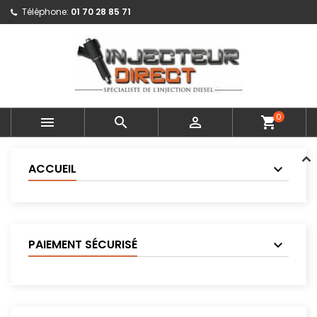
Téléphone:
01 70 28 85 71
0



shopping_cart
ACCUEIL
PAIEMENT SÉCURISÉ