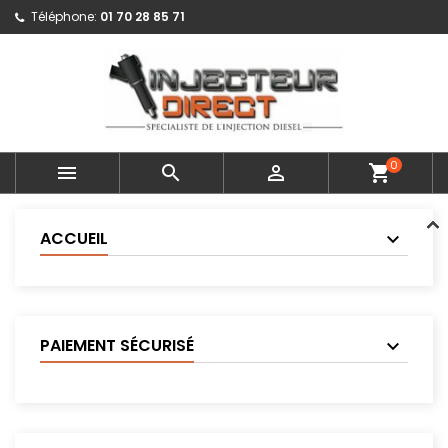
Téléphone:
01 70 28 85 71
0



shopping_cart
ACCUEIL
PAIEMENT SÉCURISÉ