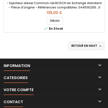
- Injecteur diesel Common rail BOSCH en échange standard
- Pièce d'origine - Références compatibles: 0445110255 , 0
445 110 255 , 0986435152 , 0 986 435 152 , 0 445 110 256 ,
Prix
135,00 €
0445110241 , 0 445 110 241 , 338002A400 , 33800-2A400 , 33800
2A400 - Pour moteurs Hyundai Kia 1.5 CRDi et 1.6 CRDi
Détails

En Stock
RETOUR EN HAUT


INFORMATION

CATEGORIES

VOTRE COMPTE

CONTACT