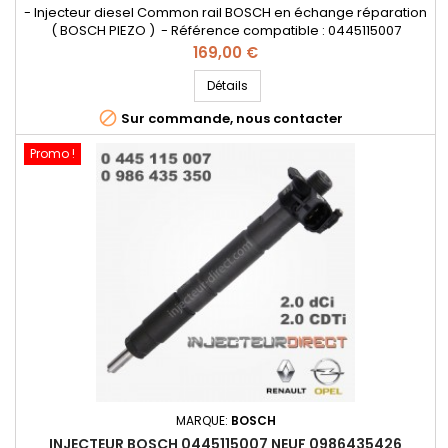
- Injecteur diesel Common rail BOSCH en échange réparation
( BOSCH PIEZO ) - Référence compatible : 0445115007
,0986435350 , 0986435426 , 7701476567 , 7701477158 ,
Prix
169,00 €
8200340068 , 8200409398 , 8200505056 , 8200804536 ,
8201408759 , 166003429R , 4431258 , 93161695 , 95517514 - Pour
Détails
motorisation Renault 2.0 dCi , Opel 2.0 CDTI

Sur commande, nous contacter
Promo !
MARQUE:
BOSCH
INJECTEUR BOSCH 0445115007 NEUF 0986435426