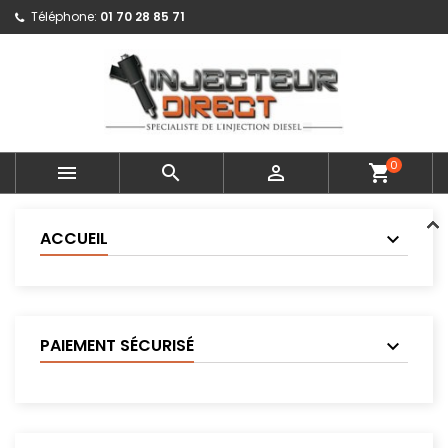
Téléphone:
01 70 28 85 71
0



shopping_cart
ACCUEIL
PAIEMENT SÉCURISÉ