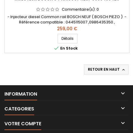
Commentaire(s):
0
- Injecteur diesel Common rail BOSCH NEUF ( BOSCH PIEZO ) -
Référence compatible : 0445115007 ,0986435350 ,
0986435426 , 7701476567 , 7701477158 , 8200340068 ,
Prix
259,00 €
8200409398 , 8200505056 , 8200804536 , 8201408759 ,
166003429R , 4431258 , 93161695 , 95517514 - Pour motorisation
Détails
Renault 2.0 dCi , Opel 2.0 CDTI Pièce d'origine

En Stock
RETOUR EN HAUT


INFORMATION

CATEGORIES

VOTRE COMPTE