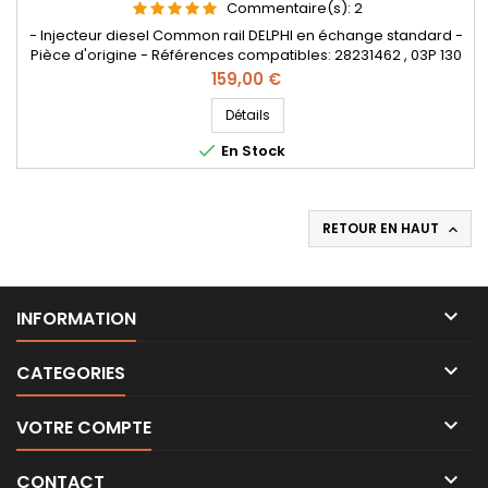
Commentaire(s):
2
- Injecteur diesel Common rail DELPHI en échange standard -
Pièce d'origine - Références compatibles: 28231462 , 03P 130
277 , 03P 130 277A , 03P 130 277 , 03P130277A , 03P130277 , O3P
Prix
159,00 €
13O 277 , O3P 13O 277A , O3P13O277 , O3P13O277A - Pour
motorisation VOLKSWAGEN , SEAT , Skoda 1.2TDI
Détails

En Stock
RETOUR EN HAUT


INFORMATION

CATEGORIES

VOTRE COMPTE

CONTACT