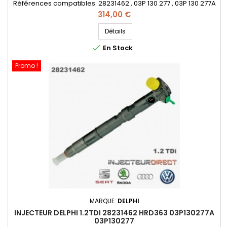
Références compatibles: 28231462 , 03P 130 277 , 03P 130 277A
, 03P 130 277 , 03P130277A , 03P130277 , O3P 13O 277 , O3P 13O
Prix
314,00 €
277A , O3P13O277 , O3P13O277A - Pour motorisation
VOLKSWAGEN , SEAT , Skoda 1.2TDI
Détails

En Stock
Promo !
MARQUE:
DELPHI
INJECTEUR DELPHI 1.2TDI 28231462 HRD363 03P130277A
03P130277