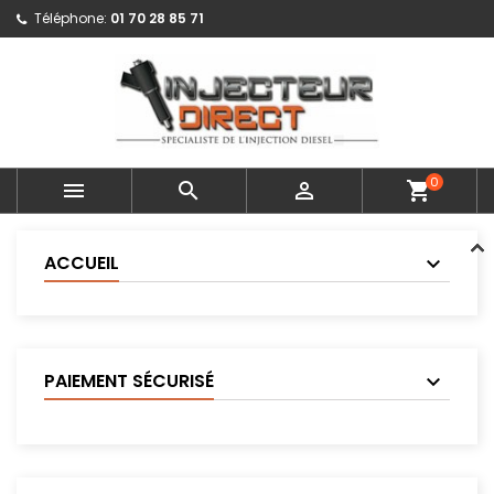
Téléphone:
01 70 28 85 71
0



shopping_cart
ACCUEIL
PAIEMENT SÉCURISÉ