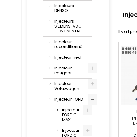
Injecteurs
DENSO
Inje
Injecteurs
SIEMENS-VDO
CONTINENTAL
Il y a 1 pr
Injecteur
reconditionné
Injecteur neuf
Injecteur
Peugeot
Injecteur
Volkswagen
Injecteur FORD
Injecteur
FORD C-
I
MAX
0
Injecteur
FORD C-
C