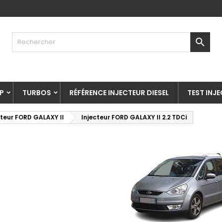

P
TURBOS
RÉFÉRENCE INJECTEUR DIESEL
TEST INJ
cteur FORD GALAXY II
Injecteur FORD GALAXY II 2.2 TDCi