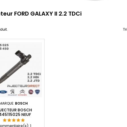
cteur FORD GALAXY II 2.2 TDCi
oduit.
Tr
MARQUE:
BOSCH
NJECTEUR BOSCH
445115025 NEUF
0445115092
ommentaire(s):
1