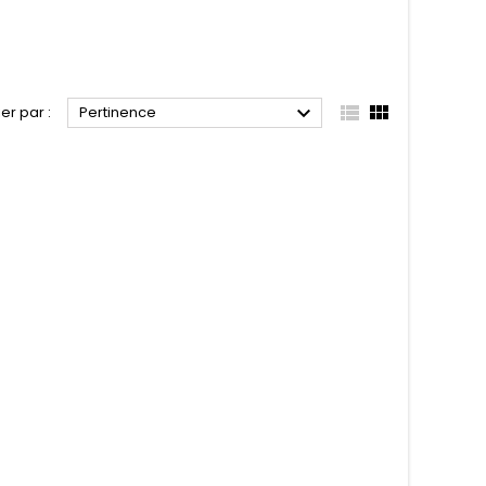



ier par :
Pertinence