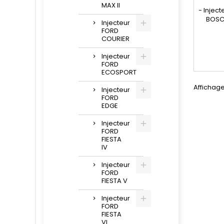
MAX II
- Injec
BOSC
Injecteur
compati
FORD
445 115
COURIER
986 43
, 1980 E
Injecteur
FORD
, 8G9Q 
ECOSPORT
AA , 8
9F593-
Affichage 
Injecteur
Peugeot
FORD
Ford 2.2
EDGE
Injecteur
FORD
FIESTA
IV
Injecteur
FORD
FIESTA V
Injecteur
FORD
FIESTA
VI