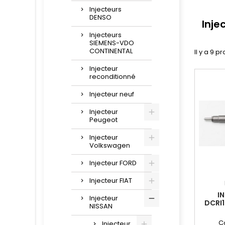
Injecteurs
DENSO
Inje
Injecteurs
SIEMENS-VDO
CONTINENTAL
Il y a 9 pr
Injecteur
reconditionné
Injecteur neuf
Injecteur
Peugeot
Injecteur
Volkswagen
Injecteur FORD
Injecteur FIAT
I
Injecteur
DCRI
NISSAN
C
Injecteur