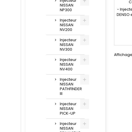
Injecteur
C
NISSAN
- Injec
NP300
DENSO e
Pièce 
Injecteur
NISSAN
NV200
comp
, 166
Injecteur
, 2950
NISSAN
Pour m
NV300
Affichage
Injecteur
NISSAN
NV400
Injecteur
NISSAN
PATHFINDER
III
Injecteur
NISSAN
PICK-UP
Injecteur
NISSAN