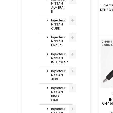
NISSAN
- Injec
ALMERA
DENSO N
II
compa
Injecteur
, 1660
NISSAN
, 1660
CUBE
16600
, 09500
Injecteur
NISSAN
D
EVALIA
motoris
2.5 d
Injecteur
NISSAN
INTERSTAR
Injecteur
NISSAN
JUKE
Injecteur
NISSAN
KING
I
CAB
0445
16600
Injecteur
NISSAN