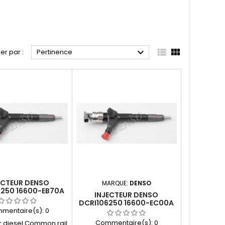



ier par :
Pertinence
ECTEUR DENSO
MARQUE:
DENSO
6250 16600-EB70A
INJECTEUR DENSO
DCRI106250 16600-EC00A
mentaire(s):
0
16600-EB70A
Commentaire(s):
0
ur diesel Common rail