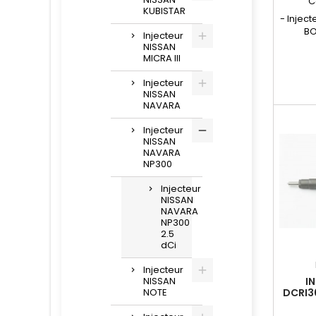
C
KUBISTAR
- Injec
BO
Injecteur
Référ
NISSAN
445 11
MICRA III
445 11
986 4
Injecteur
NISSAN
16600
NAVARA
88994
motori
Injecteur
2.5 dCi 
NISSAN
et Infin
NAVARA
NP300
Injecteur
NISSAN
NAVARA
NP300
2.5
dCi
Injecteur
I
NISSAN
DCRI3
NOTE
2.5