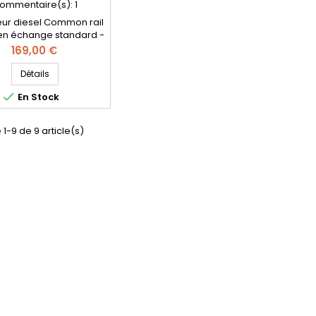
ommentaire(s):
1
teur diesel Common rail
n échange standard -
d’origine et garantie -
Prix
169,00 €
Référence
atible: DCRI301060
Détails
00-3XN0A , 166003XN0A

En Stock
50-1060 , 2950501060 -
otorisation Nissan 2.5
dCi
 1-9 de 9 article(s)