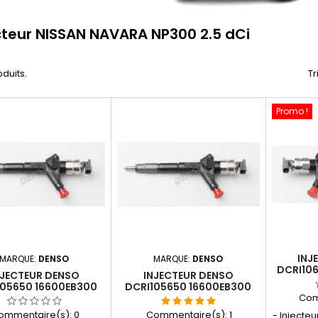
cteur NISSAN NAVARA NP300 2.5 dCi
oduits.
Tr
Promo !
INJ
MARQUE:
DENSO
MARQUE:
DENSO
DCRI10
NJECTEUR DENSO
INJECTEUR DENSO
105650 16600EB300
DCRI105650 16600EB300
NEUF
RECONDITIONNÉ
Com
ommentaire(s):
0
Commentaire(s):
1
- Injecte