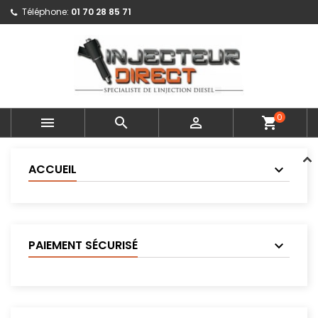
Téléphone:
01 70 28 85 71
0



shopping_cart
ACCUEIL
PAIEMENT SÉCURISÉ