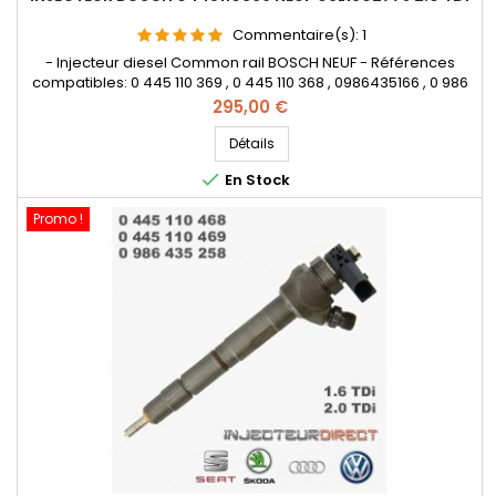
Commentaire(s):
1
- Injecteur diesel Common rail BOSCH NEUF - Références
compatibles: 0 445 110 369 , 0 445 110 368 , 0986435166 , 0 986
435 166 , 0445110646 , 0445110647 , 0 445 110 646 , 0 445 110 647
Prix
295,00 €
, 0986435167 , 0 986 435 167 , 03L 130 277 J , 03L 130 277 Q
, 03L130277J , 03L130277Q , 03L130855CX - Pour
Détails
motorisation Audi Volkswagen Skoda Seat 2.0 TDi Pièce...

En Stock
Promo !