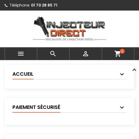
Téléphone:
01 70 28 85 71
0



shopping_cart
ACCUEIL
PAIEMENT SÉCURISÉ