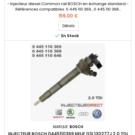
- Injecteur diesel Common rail BOSCH en échange standard -
Références compatibles: 0 445 110 369 , 0 445 110 368 ,
0986435166 , 0 986 435 166 , 0445110646 , 0445110647 , 0 445
Prix
159,00 €
110 646 , 0 445 110 647 , 0986435167 , 0 986 435 167 , 03L 130 277 J
, 03L 130 277 Q , 03L130277J , 03L130277Q , 03L130855CX - Pour
Détails
motorisation Audi Volkswagen Skoda Seat 2.0...

En Stock
MARQUE:
BOSCH
INJECTEUR BOSCH 0445110369 NEUF 03L130277J 2.0 TDI