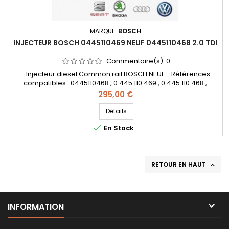
MARQUE:
BOSCH
INJECTEUR BOSCH 0445110469 NEUF 0445110468 2.0 TDI
Commentaire(s):
0
- Injecteur diesel Common rail BOSCH NEUF - Références
compatibles : 0445110468 , 0 445 110 469 , 0 445 110 468 ,
0986435258 , 0 986 435 258 , 04L 130 277 , 04L 130 277 AC
Prix
295,00 €
, 04L130277 , 04L130277AC - Pour motorisation Audi ,
Volkswagen , Seat , Skoda 2.0 TDi Pièce d'origine
Détails

En Stock
RETOUR EN HAUT


INFORMATION