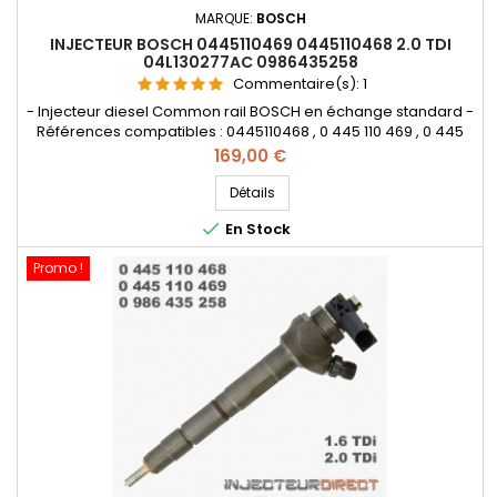
MARQUE:
BOSCH
INJECTEUR BOSCH 0445110469 0445110468 2.0 TDI
04L130277AC 0986435258
Commentaire(s):
1
- Injecteur diesel Common rail BOSCH en échange standard -
Références compatibles : 0445110468 , 0 445 110 469 , 0 445
110 468 , 0986435258 , 0 986 435 258 , 04L 130 277 , 04L 130 277
Prix
169,00 €
AC , 04L130277 , 04L130277AC - Pour motorisation Audi ,
Volkswagen , Seat , Skoda TDi Pièce d'origine
Détails

En Stock
Promo !