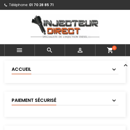
Téléphone:
01 70 28 85 71
0



shopping_cart
ACCUEIL
PAIEMENT SÉCURISÉ