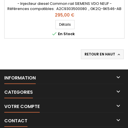
- Injecteur diesel Common rail SIEMENS VDO NEUF -
Références compatibles: A2C9303500080 , GK2Q-9K546-AB
, GK2Q-9K546-AC , 2143478 , GK2Q9K546AB , GK2Q9K546AC
Prix
295,00 €
, 2143478 , GK2Q 9K546 AB , GK2Q 9K546 AC , 2143478 - Pour
motorisation Ford 2.0 TDCi Pièce d'origine
Détails

En Stock
RETOUR EN HAUT


INFORMATION

CATEGORIES

VOTRE COMPTE

CONTACT