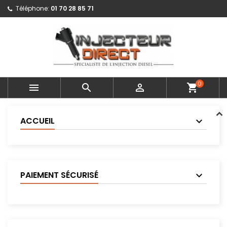
Téléphone:
01 70 28 85 71
0



shopping_cart
ACCUEIL
PAIEMENT SÉCURISÉ