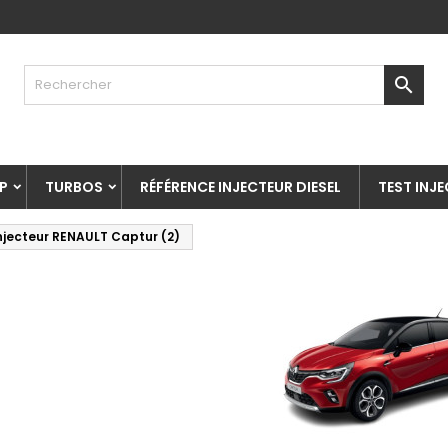

P
TURBOS
RÉFÉRENCE INJECTEUR DIESEL
TEST INJ
njecteur RENAULT Captur (2)