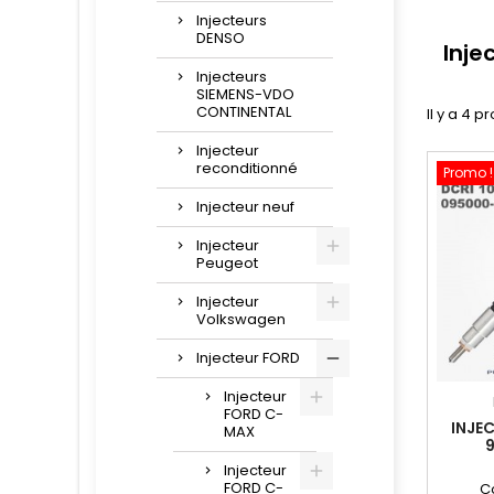
Injecteurs
DENSO
Inje
Injecteurs
SIEMENS-VDO
CONTINENTAL
Il y a 4 p
Injecteur
reconditionné
Promo !
Injecteur neuf
Injecteur
Peugeot
Injecteur
Volkswagen
Injecteur FORD
Injecteur
FORD C-
INJE
MAX
Injecteur
FORD C-
C