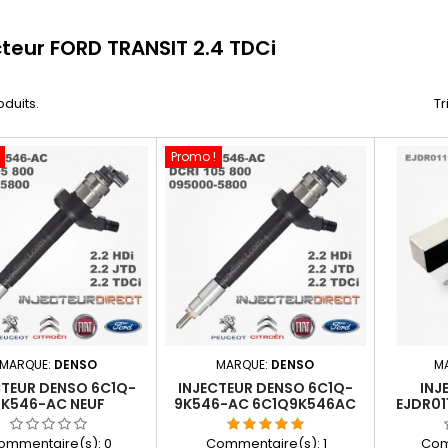
cteur FORD TRANSIT 2.4 TDCi
roduits.
Tr
Promo !
MARQUE:
DENSO
MARQUE:
DENSO
M
CTEUR DENSO 6C1Q-
INJECTEUR DENSO 6C1Q-
INJ
9K546-AC NEUF
9K546-AC 6C1Q9K546AC
EJDR01
6C1Q9K546AC
TDCI
E
ommentaire(s):
0
Commentaire(s):
1
Com