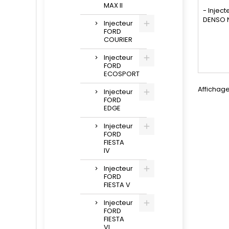
MAX II
- Injec
DENSO N
Injecteur
FORD
compat
COURIER
DCRI1058
7179462
Injecteur
FORD
1812
ECOSPORT
RM6C1Q9
Affichage
Injecteur
HRD61
FORD
Peugeo
EDGE
Ford 2.2T
Injecteur
FORD
FIESTA
IV
Injecteur
FORD
FIESTA V
Injecteur
FORD
FIESTA
VI