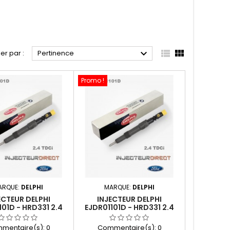



ier par :
Pertinence
Promo !
ARQUE:
DELPHI
MARQUE:
DELPHI
ECTEUR DELPHI
INJECTEUR DELPHI
101D - HRD331 2.4
EJDR01101D - HRD331 2.4
 4C1Q9K546BA
TDCI
JDR00403Z
mentaire(s):
0
Commentaire(s):
0