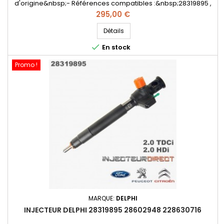
d'origine&nbsp;- Références compatibles :&nbsp;28319895 ,
28388960 , 28602948 , 9674984080 , HRD360 , 228630716 ,
Prix
295,00 €
187O361 , DS7Q 9F593 BA , 1870361 ,&nbsp;DS7Q-9F593-BA-
Pour motorisation Peugeot Citroen PSA 2.0 HDi et Ford
Détails
2.0TDCi&nbsp; Pièce d'origine&nbsp; &nbsp;&nbsp;

En stock
Promo !
MARQUE:
DELPHI
INJECTEUR DELPHI 28319895 28602948 228630716