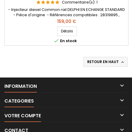
Commentaire(s):
1
- Injecteur diesel Common rail DELPHI EN ECHANGE STANDARD
- Pièce d'origine - Références compatibles : 28319895 ,
28388960 , 28602948 , 9674984080 , 96 749 840 80 , HRD360 ,
Prix
159,00 €
228630716 , 187O361 , DS7Q 9F593 BA , 1870361 , DS7Q-9F593-BA
- Pour motorisation Peugeot Citroen PSA 2.0 HDi et Ford
Détails
2.0TDCi Pièce d'origine

En stock
RETOUR EN HAUT


INFORMATION

CATEGORIES

VOTRE COMPTE

CONTACT