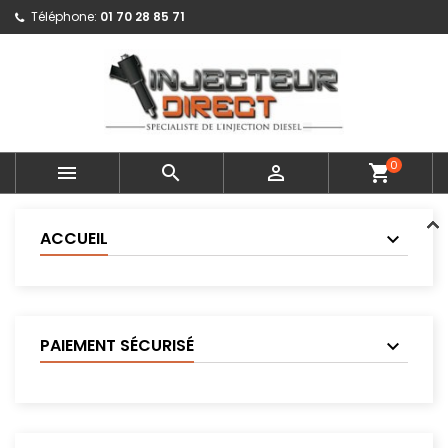
Téléphone:
01 70 28 85 71
0



shopping_cart
ACCUEIL
PAIEMENT SÉCURISÉ