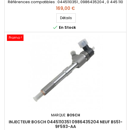
Références compatibles : 0445110351 , 0986435204 , 0 445 110
351 , 0 986 435 204 , 1723813 , BS51 9F593 AA , BS519F593AA ,
Prix
169,00 €
55219886 , 95517513 - Pour motorisation Fiat Lancia 1.3JTD ,
Opel 1.3CDTI , Ford 1.3TDCi Pièce d'origine
Détails

En Stock
Promo !
MARQUE:
BOSCH
INJECTEUR BOSCH 0445110351 0986435204 NEUF BS51-
9F593-AA