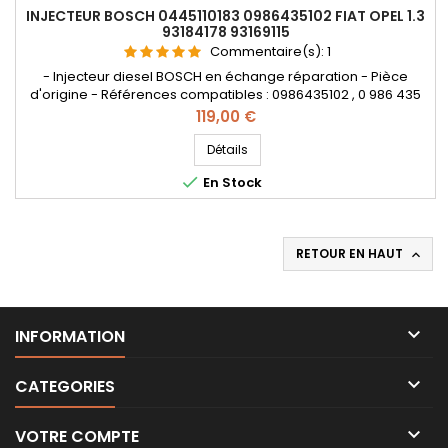
INJECTEUR BOSCH 0445110183 0986435102 FIAT OPEL 1.3
93184178 93169115
Commentaire(s):
1
- Injecteur diesel BOSCH en échange réparation - Pièce
d'origine - Références compatibles : 0986435102 , 0 986 435
102 , 0000071794966 , 55197124 , 55197875 , 71794966 , 1538758 ,
Prix
119,00 €
9S519F593BA , 93183910 , 93190435 - Pour motorisation Fiat
Lancia 1.3JTD , Opel 1.3CDTI , Ford 1.3TDCi Pièce d'origine
Détails

En Stock
RETOUR EN HAUT


INFORMATION

CATEGORIES

VOTRE COMPTE