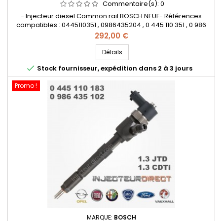
Commentaire(s):
0
- Injecteur diesel Common rail BOSCH NEUF- Références
compatibles : 0445110351 , 0986435204 , 0 445 110 351 , 0 986
435 204 , 1723813 , BS51 9F593 AA , BS51-9F593-AA , 55219886 ,
Prix
292,00 €
95517513- Pour motorisation Fiat Lancia 1.3JTD , Opel 1.3CDTI ,
Ford 1.3TDCi Pièce d'origine&nbsp;
Détails

Stock fournisseur, expédition dans 2 à 3 jours
Promo !
MARQUE:
BOSCH