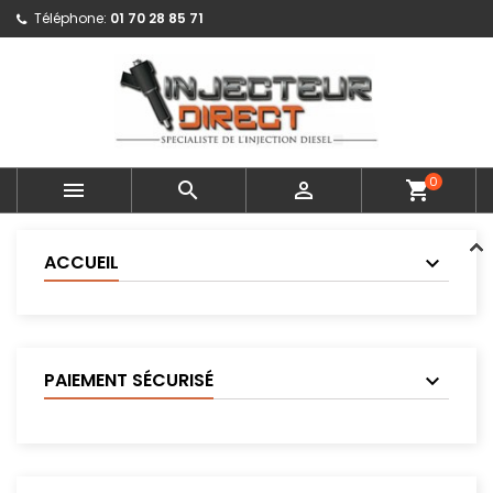
Téléphone:
01 70 28 85 71
0



shopping_cart
ACCUEIL
PAIEMENT SÉCURISÉ