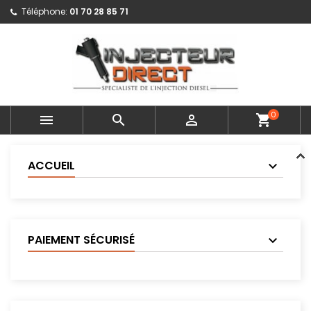
Téléphone:
01 70 28 85 71
0



shopping_cart
ACCUEIL
PAIEMENT SÉCURISÉ