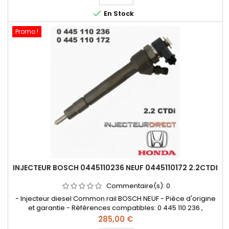

En Stock
Promo !
INJECTEUR BOSCH 0445110236 NEUF 0445110172 2.2CTDI
Commentaire(s):
0
- Injecteur diesel Common rail BOSCH NEUF - Pièce d'origine
et garantie - Références compatibles: 0 445 110 236 ,
0445110172 , 0 445 110 172 , 0986435145 , 0 986 435 145 ,
Prix
285,00 €
0986435194 , 0 986 435 194 , 16450-RMA-E01 , 16450 RMAX E000