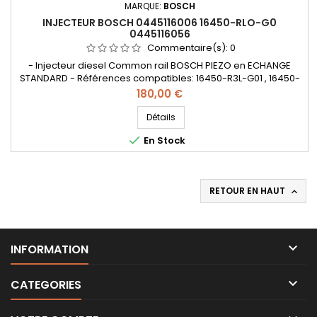
MARQUE:
BOSCH
INJECTEUR BOSCH 0445116006 16450-RLO-G0
0445116056
Commentaire(s):
0
- Injecteur diesel Common rail BOSCH PIEZO en ECHANGE
STANDARD - Références compatibles: 16450-R3L-G01 , 16450-
R3L-G010 , 16450-R3L-G010-M5 , 16450-RL0-G01 , 16450-RL0-
Prix
180,00 €
G012 , 16450-RL0-G013 , 16450-RLO-G01 , 16450-RLO-G013
, 0445116006 , 04456116056 , 0986435443 , 107750-0660 - Pour
Détails
motorisation Honda 2.2 i-DTEC

En Stock
RETOUR EN HAUT


INFORMATION

CATEGORIES