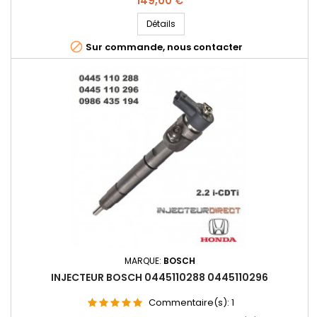
149,00 €
0986435194 , 0 986 435 194 , 16450-RMA-E01 , 16450 RMAX E000
, 16450 RMA E011 , 16450-RBDA-E010 , 16450-RMA-E020 - Pour
Détails
moteurs Honda 2.2 CTDI 140cv

Sur commande, nous contacter
MARQUE:
BOSCH
INJECTEUR BOSCH 0445110288 0445110296
Commentaire(s):
1