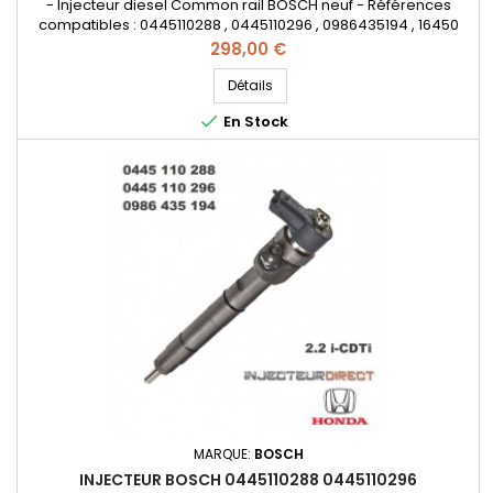
- Injecteur diesel Common rail BOSCH neuf - Références
compatibles : 0445110288 , 0445110296 , 0986435194 , 16450
R06 E010 - 16450 R06A E003 - 16450 RMA E020 - 16450-R06-E01
Prix
298,00 €
- 16450-RMA-E02 - 16450-RSR-E01 , 107750-0600 - Pour
motorisation HONDA 2.2 i CTDI
Détails

En Stock
MARQUE:
BOSCH
INJECTEUR BOSCH 0445110288 0445110296