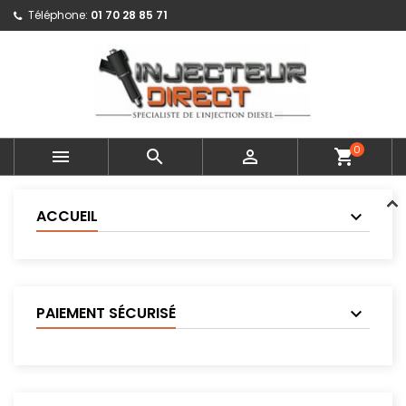
Téléphone:
01 70 28 85 71
0



shopping_cart
ACCUEIL
PAIEMENT SÉCURISÉ