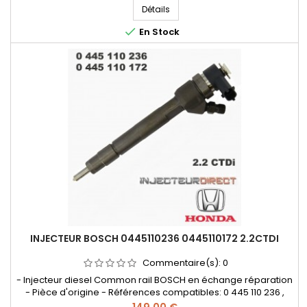
, 16450 RMA E011 , 16450-RBDA-E010 , 16450-RMA-E020 - Pour
Détails
moteurs Honda 2.2 CTDI 140cv

En Stock
INJECTEUR BOSCH 0445110236 0445110172 2.2CTDI
Commentaire(s):
0
- Injecteur diesel Common rail BOSCH en échange réparation
- Pièce d'origine - Références compatibles: 0 445 110 236 ,
0445110172 , 0 445 110 172 , 0986435145 , 0 986 435 145 ,
Prix