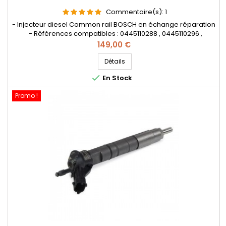
Commentaire(s):
1
- Injecteur diesel Common rail BOSCH en échange réparation
- Références compatibles : 0445110288 , 0445110296 ,
0986435194 , 16450 R06 E010 - 16450 R06A E003 - 16450 RMA
Prix
149,00 €
E020 - 16450-R06-E01 - 16450-RMA-E02 - 16450-RSR-E01 - Pour
motorisation HONDA 2.2 i CTDI
Détails

En Stock
Promo !