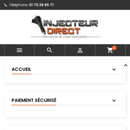
Téléphone:
01 70 28 85 71
0



shopping_cart
ACCUEIL
PAIEMENT SÉCURISÉ