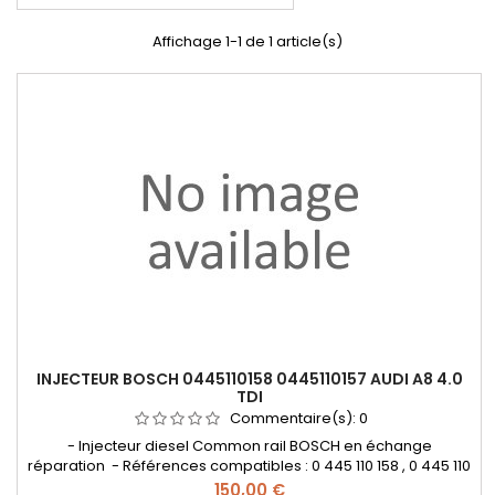
Affichage 1-1 de 1 article(s)
INJECTEUR BOSCH 0445110158 0445110157 AUDI A8 4.0
TDI
Commentaire(s):
0
- Injecteur diesel Common rail BOSCH en échange
réparation - Références compatibles : 0 445 110 158 , 0 445 110
157 , 0 986 435 168 , 0445110133 , 0 445 110 133 , 0445110132 , 0
Prix
150,00 €