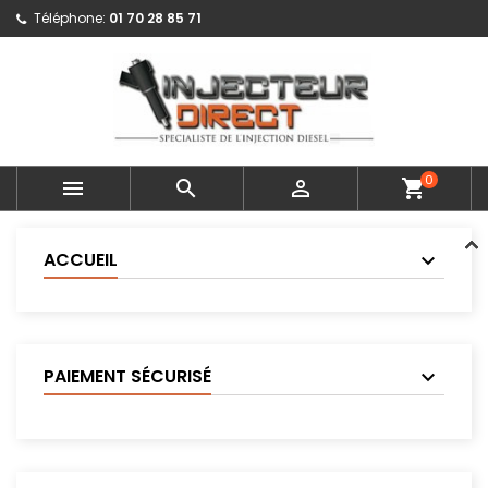
Téléphone:
01 70 28 85 71
0



shopping_cart
ACCUEIL
PAIEMENT SÉCURISÉ