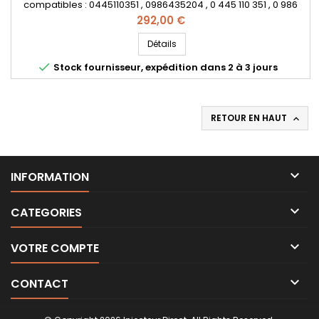
compatibles : 0445110351 , 0986435204 , 0 445 110 351 , 0 986
435 204 , 1723813 , BS51 9F593 AA , BS51-9F593-AA , 55219886 ,
Prix
292,00 €
95517513- Pour motorisation Fiat Lancia 1.3JTD , Opel 1.3CDTI ,
Ford 1.3TDCi Pièce d'origine&nbsp;
Détails

Stock fournisseur, expédition dans 2 à 3 jours
RETOUR EN HAUT


INFORMATION

CATEGORIES

VOTRE COMPTE

CONTACT