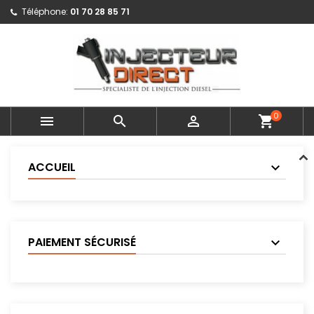
Téléphone:
01 70 28 85 71
0



shopping_cart
ACCUEIL
PAIEMENT SÉCURISÉ