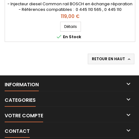
- Injecteur diesel Common rail BOSCH en échange réparation
- Références compatibles : 0 445 110 565 , 0 445 110
566 , 9802776680 , 98 027 76680 - Pour motorisation Peugeot
Prix
119,00 €
Citroen PSA 1.6 HDI Pièce d’origine
Détails

En Stock
RETOUR EN HAUT


INFORMATION

CATEGORIES

VOTRE COMPTE

CONTACT