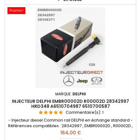
Promo !
MARQUE:
DELPHI
INJECTEUR DELPHI EMBR00002D R00002D 28342997
HRD348 A6510704987 6510700587
Commentaire(s):
1
- Injecteur diesel Common rail DELPHI en échange standard -
Références compatibles : 28342997 , EMBR00002D , R00002D ,
28348371 , A651 070 4987 , A651 070 4987 0005 , A6510700587
Prix
164,00 €
, A6510704987, A65107049870005 , A6510700587 , 6510700587 -