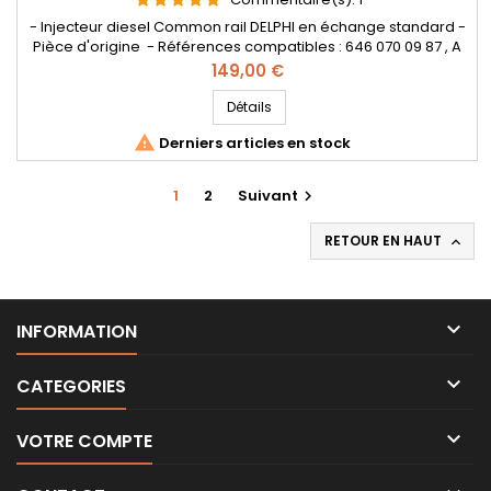
- Injecteur diesel Common rail DELPHI en échange standard -
Pièce d'origine - Références compatibles : 646 070 09 87 , A
646 070 09 87 , A 646 070 09 87 80 , EJBR04201D , R04201D
Prix
149,00 €
, 6460700987 , A6460700987 , A646070098780 , HRD342 - Pour
motorisation Mercedes Benz CDI Pièce d'origine
Détails

Derniers articles en stock
1
2
Suivant

RETOUR EN HAUT


INFORMATION

CATEGORIES

VOTRE COMPTE