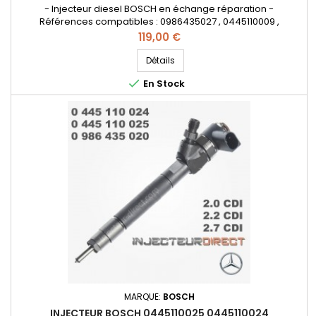
- Injecteur diesel BOSCH en échange réparation -
Références compatibles : 0986435027 , 0445110009 ,
0445110010 , 0445110011 , 0 445 110 009 , 0 445 110 010 , 0 445 110
Prix
119,00 €
011 , A6110700487 , A61107004870080 , A6110700587 ,
A61107005870080 , A611070058738 , A611070058780 , 6110700487
Détails
, 61107004870080 , 6110700587 , 61107005870080 , 611070058738

En Stock
,...
MARQUE:
BOSCH
INJECTEUR BOSCH 0445110025 0445110024