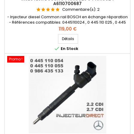
A6110700687
Commentaire(s):
2
- Injecteur diesel Common rail BOSCH en échange réparation
- Références compatibles: 0445110024 , 0 445 110 025 , 0 445
110 024 , 0 986 435 020 , 0986435020 , 0 986 435 029 ,
Prix
119,00 €
0986435029 , A6110700687 , A61107006870080 , A611070068738 ,
A611070068780 , 6110700687 , 61107006870080 , 611070068738 ,
Détails
611070068780 - Pour motorisation Mercedes Benz 2.0cdi ,...

En Stock
Promo !