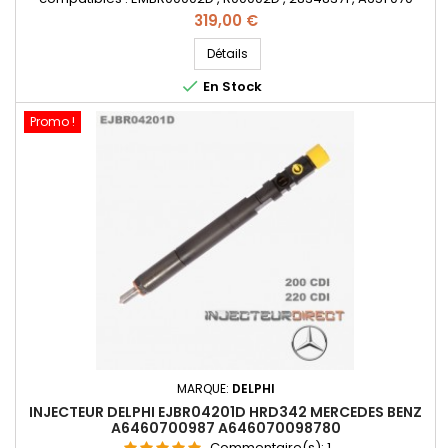
4987 , A651 070 4987 0005 , A6510700587 , A6510704987,
Prix
319,00 €
A65107049870005 , A6510700587 , 6510700587 - Pour
motorisation Mercedes Benz CDI - Pièce d'origine
Détails

En Stock
Promo !
MARQUE:
DELPHI
INJECTEUR DELPHI EJBR04201D HRD342 MERCEDES BENZ
A6460700987 A646070098780
Commentaire(s):
1