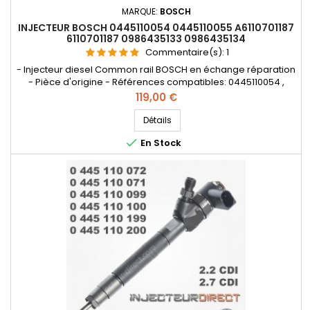
MARQUE:
BOSCH
INJECTEUR BOSCH 0445110054 0445110055 A6110701187
6110701187 0986435133 0986435134
Commentaire(s):
1
- Injecteur diesel Common rail BOSCH en échange réparation
- Pièce d'origine - Références compatibles: 0445110054 ,
0986435133 , 0986435134 , 0 986 435 134 , 0 445 110 054 , 0 445
Prix
119,00 €
110 055 , 0 986 435 133 , A6110701187 , 6110701187 - Pour
motorisation Mercedes Benz 2.0cdi , 2.2cdi , 2.7cdi Pièce
Détails
d'origine

En Stock