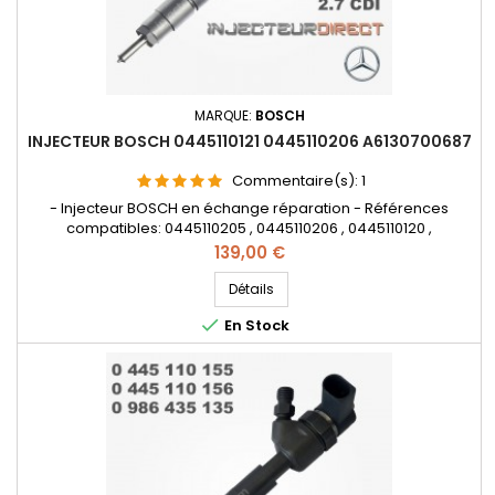
MARQUE:
BOSCH
INJECTEUR BOSCH 0445110121 0445110206 A6130700687
Commentaire(s):
1
- Injecteur BOSCH en échange réparation - Références
compatibles: 0445110205 , 0445110206 , 0445110120 ,
0986435067 , 0986435068 , 0986435051 , 0986435052 , 0 445
Prix
139,00 €
110 205 , 0 445 110 206 , 0 445 110 120 , 0 986 435 067 , 0 986 435
068 , 0 986 435 051 , 0 986 435 052 , A6130700987 ,
Détails
A61307009870080 , 6130700987 , 61307009870080 - Pour

En Stock
motorisation...