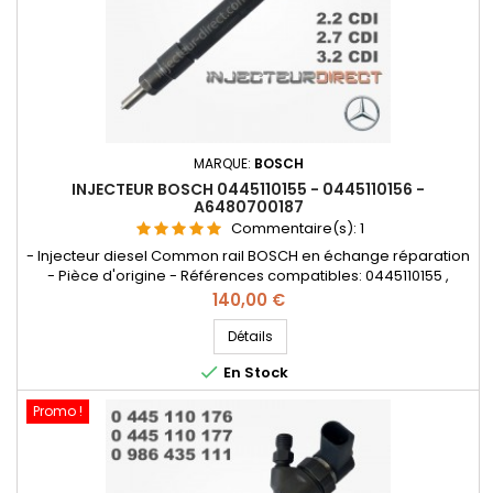
MARQUE:
BOSCH
INJECTEUR BOSCH 0445110155 - 0445110156 -
A6480700187
Commentaire(s):
1
- Injecteur diesel Common rail BOSCH en échange réparation
- Pièce d'origine - Références compatibles: 0445110155 ,
0986435135 , 0986435112 , 0 445 110 155 , 0 445 110 156 , 0 986
Prix
140,00 €
435 135 , A6480700187 , A64807001870080 , 6480700187 ,
64807001870080 - Pour motorisation Mercedes Benz 2.0cdi ,
Détails
2.2cdi , 2.7cdi , 3.2cdi

En Stock
Promo !