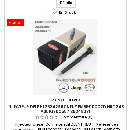
Pour motorisation Mercedes Benz CDI - Pièce d'origine et
Détails
garantie

En Stock
Promo !
MARQUE:
DELPHI
INJECTEUR DELPHI 28342997 NEUF EMBR00002D HRD348
A6510700587 28348371
Commentaire(s):
0
- Injecteur diesel Common rail DELPHI NEUF - Références
compatibles : EMBR00002D , R00002D , 28348371 , A651 070