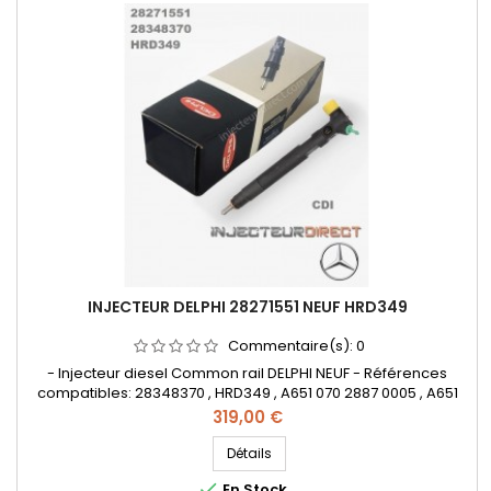
INJECTEUR DELPHI 28271551 NEUF HRD349
Commentaire(s):
0
- Injecteur diesel Common rail DELPHI NEUF - Références
compatibles: 28348370 , HRD349 , A651 070 2887 0005 , A651
070 2887 , A65107028870005 , A6510702887 - Pour motorisation
Prix
319,00 €
Mercedes Benz 2.2 CDI
Détails

En Stock