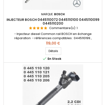
MARQUE:
BOSCH
INJECTEUR BOSCH 0445110072 0445110100 0445110099
0445110200
Commentaire(s):
1
- Injecteur diesel Common rail BOSCH en échange
réparation - références compatibles : 0445110199 ,
0445110200 , 0445110099 , 0445110100 , 0445110071 , 0986435061
Prix
119,00 €
, 0986435062 , 0986435041 , 0986435071 , 6110700987 ,
A6110700987 , 6110701387 , A6110701387 , 6110701787 , A6110701787 ,
Détails
A611070178780 - Pour motorisation Mercedes Benz 2.2cdi ,

En Stock
2.7cdi...