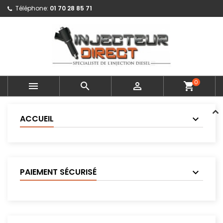
Téléphone:
01 70 28 85 71
0



shopping_cart
ACCUEIL
PAIEMENT SÉCURISÉ