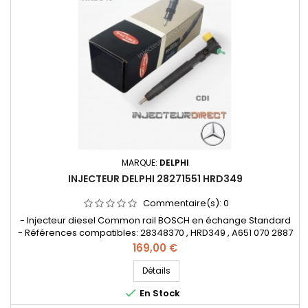
MARQUE:
DELPHI
INJECTEUR DELPHI 28271551 HRD349
Commentaire(s):
0
- Injecteur diesel Common rail BOSCH en échange Standard
- Références compatibles: 28348370 , HRD349 , A651 070 2887
0005 , A651 070 2887 , A65107028870005 , A6510702887 - Pour
Prix
169,00 €
motorisation Mercedes Benz 2.2 CDI
Détails

En Stock