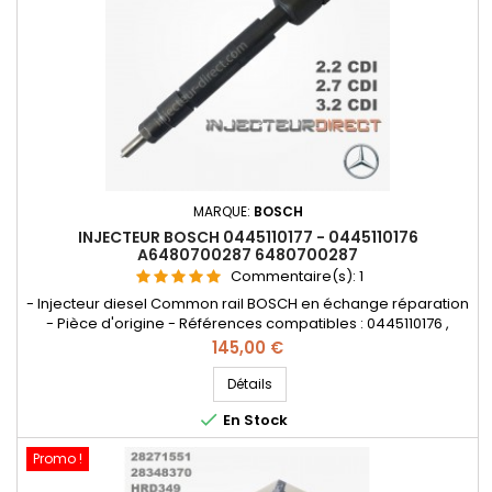
MARQUE:
BOSCH
INJECTEUR BOSCH 0445110177 - 0445110176
A6480700287 6480700287
Commentaire(s):
1
- Injecteur diesel Common rail BOSCH en échange réparation
- Pièce d'origine - Références compatibles : 0445110176 ,
0986435111 , 0 445 110 176 , 0 445 110 177 , 0 986 435 111 ,
Prix
145,00 €
A6480700287 , A64807002870080 , 6480700287 ,
64807002870080 - Pour motorisation Mercedes Benz 2.0cdi ,
Détails
2.2cdi , 2.7 cdi , 2.8 cdi , 3.2 cdi Pièce d'origine

En Stock
Promo !