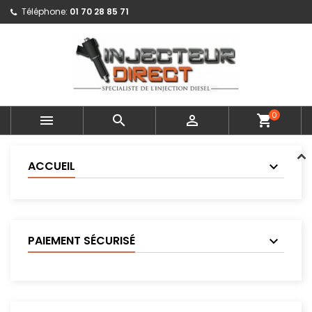
Téléphone:
01 70 28 85 71
0



shopping_cart
ACCUEIL
PAIEMENT SÉCURISÉ