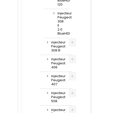
BlueHDi
120
injecteur
Peugeot
308
II
2.0
BlueHDI
injecteur
Peugeot
308 III
injecteur
Peugeot
406
injecteur
Peugeot
407
injecteur
Peugeot
508
injecteur