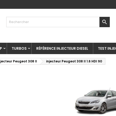

P
TURBOS
RÉFÉRENCE INJECTEUR DIESEL
TEST INJ
njecteur Peugeot 308 II
injecteur Peugeot 308 II 1.6 HDI 90