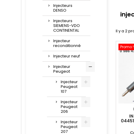
Injecteurs
DENSO
inje
Injecteurs
SIEMENS-VDO
CONTINENTAL
Il y a 2 pr
Injecteur
reconditionné
Promo !
Injecteur neuf
Injecteur
Peugeot
Injecteur
Peugeot
107
Injecteur
Peugeot
206
I
04451
Injecteur
Peugeot
207
C