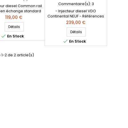
TDCI 562000210
Commentaire(s):
3
teur diesel Common rail
en échange standard
- Injecteur diesel VDO
érences compatibles :
Continental NEUF - Références
Prix
119,00 €
0340 , 0 445 110 340 ,
compatibles : 5WS40677 ,
Prix
239,00 €
5203 , 0445110739 , 0
9802448680 , 9674973080 ,
Détails
35 203 , 9687069280 ,
50274V05 , 1980ER , 1980S0 ,
Détails

En Stock
0S5 , AV2Q9F593BA ,
1980R9 , 1980ET , 1791017 , 1812616

En Stock
593BA , AV2Q-9F593-
, 1685796 , 1709667 ,
V6Q-9F593-BA , 1696927
AV6Q9F593AA , AV6Q-9F59-
Pièce d'origine
3AA , AV6Q-9F59-3AB ,
 1-2 de 2 article(s)
36001726 , 36001727 , 36001728 ,
36001729 , 31303994 , 31366585
, Y65013H50A , Y650-13H-50A ,
1608518380 , 562000210 -...