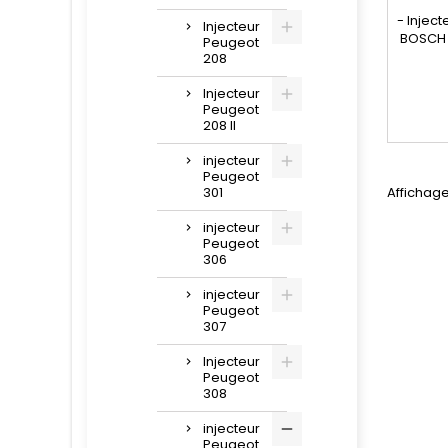
- Injec
Injecteur
BOSCH 
Peugeot
- Réf
208
044511
098643
Injecteur
Peugeot
986 4
208 II
198
AV6Q9F
injecteur
BA , A
Peugeot
301
Affichage
injecteur
Peugeot
306
injecteur
Peugeot
307
Injecteur
Peugeot
308
injecteur
Peugeot