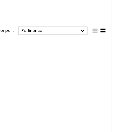



ier par :
Pertinence