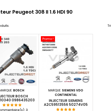
cteur Peugeot 308 II 1.6 HDI 90
oduits.
Tr
Promo !
MARQUE:
BOSCH
MARQUE:
SIEMENS VDO
CONTINENTAL
NJECTEUR BOSCH
10340 0986435203
INJECTEUR SIEMENS
0445110739
A2C59513556 50274V05
NEUF 9674973080 1.6 HDI /
ommentaire(s):
3