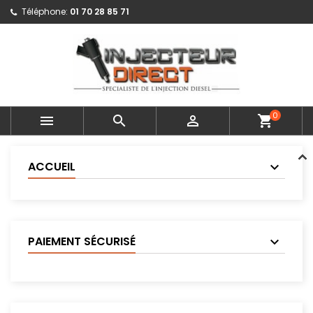
Téléphone:
01 70 28 85 71
0



shopping_cart
ACCUEIL
PAIEMENT SÉCURISÉ