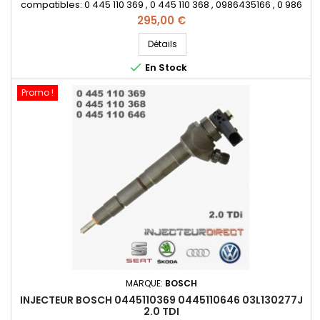
compatibles: 0 445 110 369 , 0 445 110 368 , 0986435166 , 0 986
435 166 , 0445110646 , 0445110647 , 0 445 110 646 , 0 445 110 647
Prix
295,00 €
, 0986435167 , 0 986 435 167 , 03L 130 277 J , 03L 130 277 Q
, 03L130277J , 03L130277Q , 03L130855CX - Pour
Détails
motorisation Audi Volkswagen Skoda Seat 2.0 TDi Pièce...

En Stock
Promo !
MARQUE:
BOSCH
INJECTEUR BOSCH 0445110369 0445110646 03L130277J
2.0 TDI