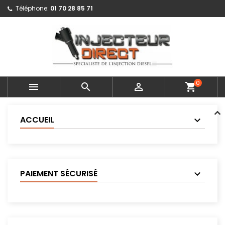
Téléphone:
01 70 28 85 71
0



shopping_cart
ACCUEIL
PAIEMENT SÉCURISÉ