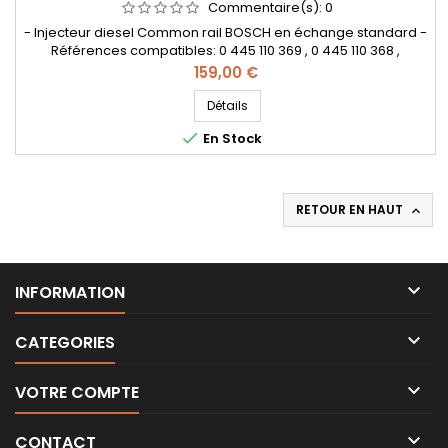
Commentaire(s):
0
- Injecteur diesel Common rail BOSCH en échange standard -
Références compatibles: 0 445 110 369 , 0 445 110 368 ,
0986435166 , 0 986 435 166 , 0445110646 , 0445110647 , 0 445
Prix
159,00 €
110 646 , 0 445 110 647 , 0986435167 , 0 986 435 167 , 03L 130 277 J
, 03L 130 277 Q , 03L130277J , 03L130277Q , 03L130855CX - Pour
Détails
motorisation Audi Volkswagen Skoda Seat 2.0...

En Stock
RETOUR EN HAUT


INFORMATION

CATEGORIES

VOTRE COMPTE

CONTACT