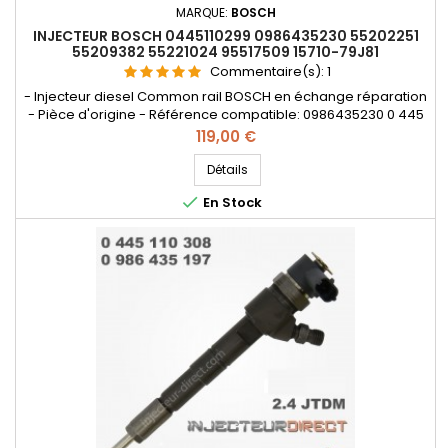
MARQUE:
BOSCH
INJECTEUR BOSCH 0445110299 0986435230 55202251
55209382 55221024 95517509 15710-79J81
Commentaire(s):
1
- Injecteur diesel Common rail BOSCH en échange réparation
- Pièce d'origine - Référence compatible: 0986435230 0 445
110 299 , 0 986 435 230 , 55202251 , 55209382 , 55221024 ,
Prix
119,00 €
95517509 , 15710-79J81 - Pour motorisations Alfa Roméo 2.0
JTDM , Fiat , Lancia 2.0 D Multijet , Opel 2.0 CDTi
Détails

En Stock