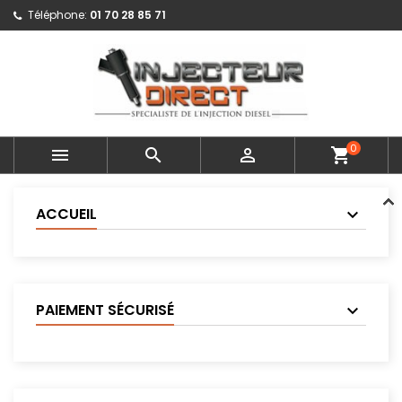
Téléphone:
01 70 28 85 71
0



shopping_cart
ACCUEIL
PAIEMENT SÉCURISÉ