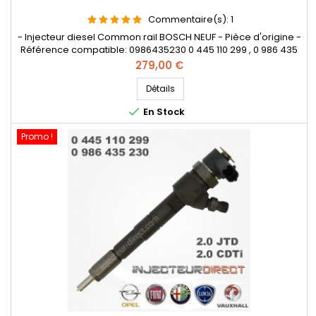
Commentaire(s):
1
- Injecteur diesel Common rail BOSCH NEUF - Pièce d'origine -
Référence compatible: 0986435230 0 445 110 299 , 0 986 435
230 , 55202251 , 55209382 , 55221024 , 95517509 , 15710-79J81 -
Prix
279,00 €
Pour motorisations Alfa Roméo 2.0 JTDM , Fiat , Lancia 2.0 D
Multijet , Opel 2.0 CDTi
Détails

En Stock
Promo !