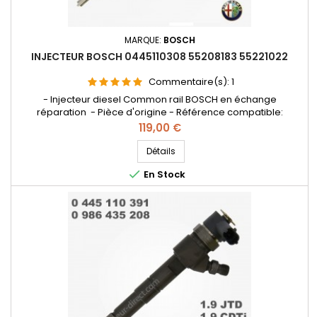
MARQUE:
BOSCH
INJECTEUR BOSCH 0445110308 55208183 55221022
Commentaire(s):
1
- Injecteur diesel Common rail BOSCH en échange
réparation - Pièce d'origine - Référence compatible:
0986435197 , 0 986 435 197 , 0 445 110 308 , 55208183 , 55221022
Prix
119,00 €
- Pour motorisation Alfa Roméo 2.4 JTDM 210 cv
Détails

En Stock