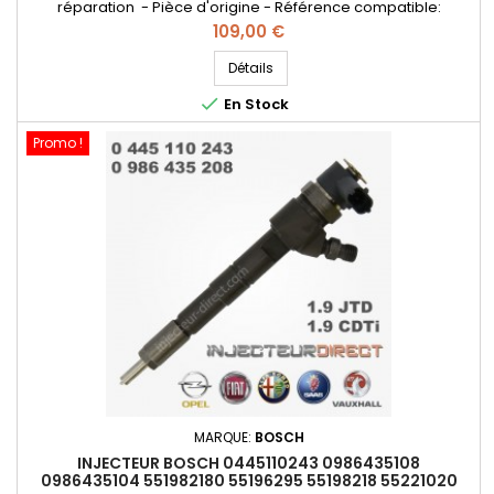
réparation - Pièce d'origine - Référence compatible:
0986435162 , 0 445 110 213 , 0 986 435 162 , 55192740 , 55198219 ,
Prix
109,00 €
55217235 , 55221021 , 71792985 , 71793290 , 71794168 - Pour
motorisation Fiat Alfa Roméo Lancia 2.4JTD , 2.4JTDM , 2.4D
Détails
Multijet

En Stock
Promo !
MARQUE:
BOSCH
INJECTEUR BOSCH 0445110243 0986435108
0986435104 551982180 55196295 55198218 55221020