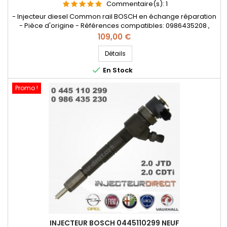
Commentaire(s):
1
- Injecteur diesel Common rail BOSCH en échange réparation
- Pièce d'origine - Références compatibles: 0986435208 ,
0986435108 , 551982180 , 55196295 , 55198218 , 55221020
Prix
109,00 €
, 93169123 , 71792979, 71794089 , R1590067 - Pour motorisation
Fiat 1.9JTD , Alfa Roméo 1.9JTDM , Lancia 1.9D Multijet , Opel
Détails
1.9CDTI , SAAB 1.9TiD

En Stock
Promo !
INJECTEUR BOSCH 0445110299 NEUF