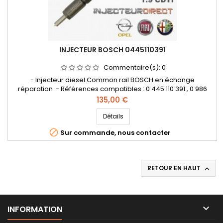
INJECTEUR BOSCH 0445110391
Commentaire(s):
0
- Injecteur diesel Common rail BOSCH en échange
réparation - Références compatibles : 0 445 110 391 , 0 986
435 208 , 55198218 , 55221020 , 55196295 , 551982180 - Pour
Prix
135,00 €
motorisation Alfa Roméo 1.9JTD , Fiat 1.9 D Multijet , Opel 1.9 CDTi
Pièce d'origine
Détails

Sur commande, nous contacter
RETOUR EN HAUT


INFORMATION