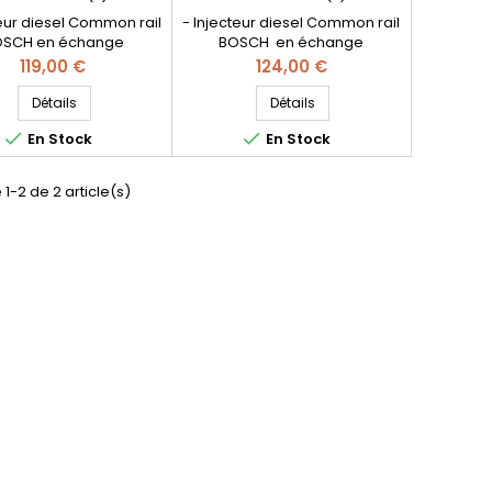
6680700687
6680701287 A6680701287
teur diesel Common rail
- Injecteur diesel Common rail
SCH en échange
BOSCH en échange
ion - Pièce d'origine -
réparation - Pièce d'origine -
Prix
Prix
119,00 €
124,00 €
Références
Références
tibles: 0445110014 ,
compatibles: 0445110115 ,
Détails
Détails
10005 , 0445110006 ,
0445110195 , 0445110196 ,


En Stock
En Stock
005 , 0 445 110 014 , 0
0986435057, , 6680700987 ,
 005 , 0 445 110 006 , 0
A6680700987 , 6680701287 ,
5 005 , A6680700287 ,
A6680701287 - Pour
 1-2 de 2 article(s)
00687 , 6680700287 ,
motorisation Mercedes Benz
680700687 - Pour
1.7cdi Pièce d'origine
sation Mercedes Benz
CDI