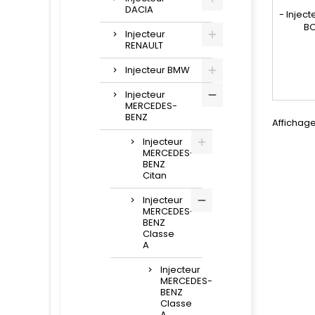
DACIA
- Injec
BO
Injecteur
réparat
RENAULT
compa
Injecteur BMW
04451
0986435
Injecteur
445 110
MERCEDES-
986 43
BENZ
Affichage
A66807
6
Injecteur
MERCEDES-
motori
BENZ
Citan
Injecteur
MERCEDES-
BENZ
Classe
A
Injecteur
MERCEDES-
BENZ
Classe
A