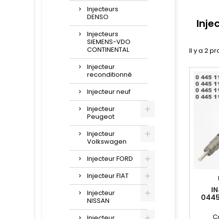
Injecteurs
DENSO
Inje
Injecteurs
SIEMENS-VDO
CONTINENTAL
Il y a 2 pr
Injecteur
reconditionné
Injecteur neuf
Injecteur
Peugeot
Injecteur
Volkswagen
Injecteur FORD
Injecteur FIAT
I
Injecteur
0445
NISSAN
A6680
C
Injecteur