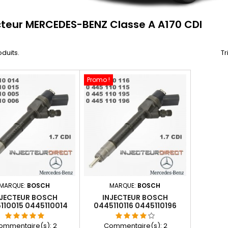
cteur MERCEDES-BENZ Classe A A170 CDI
oduits.
Tr
Promo !
MARQUE:
BOSCH
MARQUE:
BOSCH
NJECTEUR BOSCH
INJECTEUR BOSCH
110015 0445110014
0445110116 0445110196
A6680700287
0445110195 0986435058
700687 6680700287
0986435049 A6680700987
ommentaire(s):
2
Commentaire(s):
2