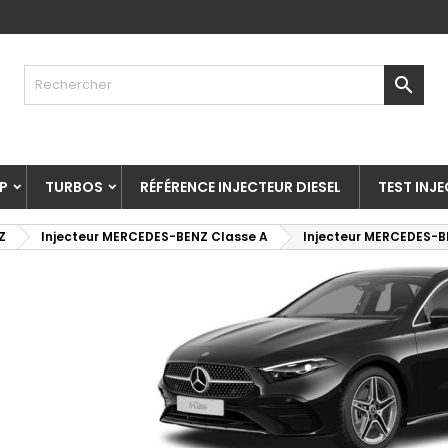

P
TURBOS
RÉFÉRENCE INJECTEUR DIESEL
TEST INJ
Z
Injecteur MERCEDES-BENZ Classe A
Injecteur MERCEDES-B