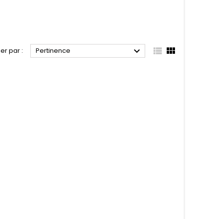



ier par :
Pertinence