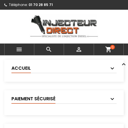
Téléphone:
01 70 28 85 71
0



shopping_cart
ACCUEIL
PAIEMENT SÉCURISÉ