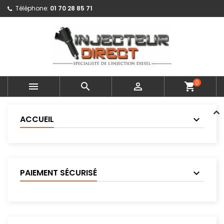
Téléphone:
01 70 28 85 71
0



shopping_cart
ACCUEIL
PAIEMENT SÉCURISÉ