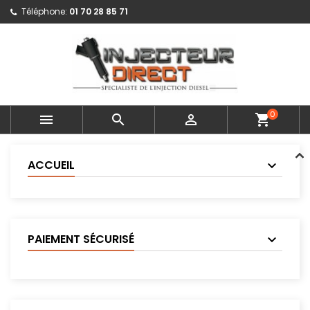
Téléphone:
01 70 28 85 71
0



shopping_cart
ACCUEIL
PAIEMENT SÉCURISÉ