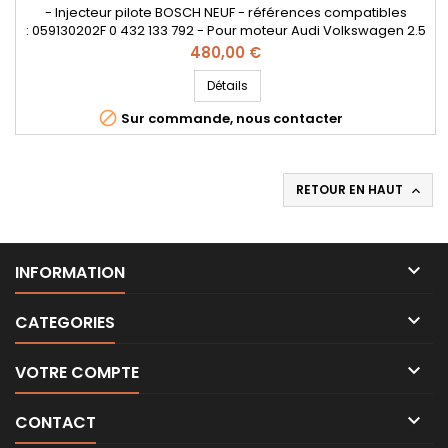
- Injecteur pilote BOSCH NEUF - références compatibles
: 059130202F 0 432 133 792 - Pour moteur Audi Volkswagen 2.5
V6 TDI Pièce d'origine
Prix
480,00 €
Détails

Sur commande, nous contacter
RETOUR EN HAUT


INFORMATION

CATEGORIES

VOTRE COMPTE

CONTACT