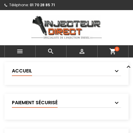
Téléphone:
01 70 28 85 71
0



shopping_cart
ACCUEIL
PAIEMENT SÉCURISÉ