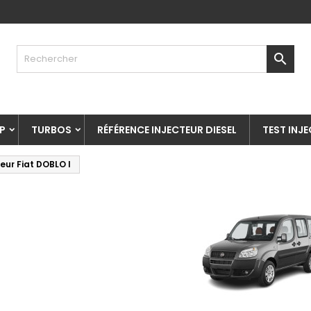

P
TURBOS
RÉFÉRENCE INJECTEUR DIESEL
TEST INJ
teur Fiat DOBLO I