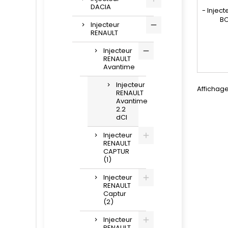
DACIA
- Injec
BO
Injecteur
répa
RENAULT
compat
986 43
Injecteur
77014
RENAULT
8201408
Avantime
, 931691
Pour 
Injecteur
Affichage 
RENAULT
2.2dCi
Avantime
2.2
dCI
Injecteur
RENAULT
CAPTUR
(1)
Injecteur
RENAULT
Captur
(2)
Injecteur
RENAULT