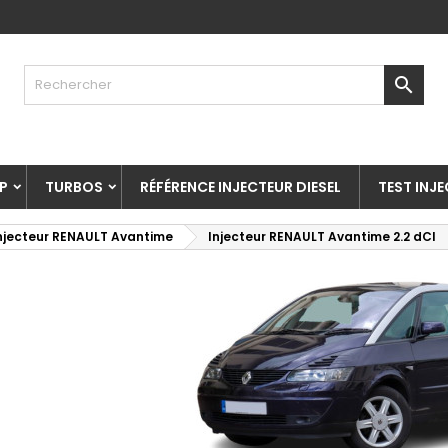

P
TURBOS
RÉFÉRENCE INJECTEUR DIESEL
TEST INJ
njecteur RENAULT Avantime
Injecteur RENAULT Avantime 2.2 dCI