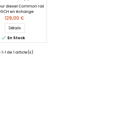
teur diesel Common rail
SCH en échange
ration - Référence
Prix
129,00 €
ible: 0986435075 , 0
5 075 , 0 445 110 063 ,
Détails
74032 , 8200010075 ,

En Stock
763 , 4402535 , 9110535
33 , R1590072 , 9110535 -
motorisation Renault
1-1 de 1 article(s)
 et Opel 2.2DTI Pièce
d'origine