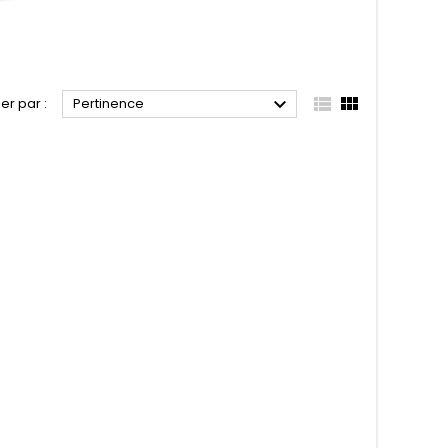



ier par :
Pertinence