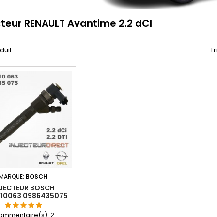
cteur RENAULT Avantime 2.2 dCI
oduit.
Tr
MARQUE:
BOSCH
NJECTEUR BOSCH
110063 0986435075
2DCI 7701474032
010075 8201408763
ommentaire(s):
2