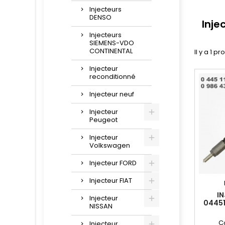
Injecteurs
DENSO
Inje
Injecteurs
SIEMENS-VDO
CONTINENTAL
Il y a 1 pr
Injecteur
reconditionné
Injecteur neuf
Injecteur
Peugeot
Injecteur
Volkswagen
Injecteur FORD
Injecteur FIAT
I
Injecteur
0445
NISSAN
2.
8200
C
Injecteur