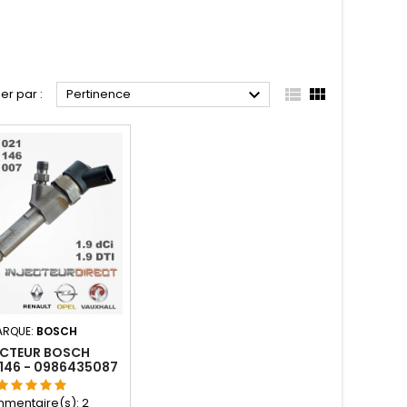



ier par :
Pertinence
ARQUE:
BOSCH
ECTEUR BOSCH
146 - 0986435087
mentaire(s):
2