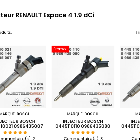
cteur RENAULT Espace 4 1.9 dCi
oduits.
Tr
Promo !
MARQUE:
BOSCH
MARQUE:
BOSCH
M
NJECTEUR BOSCH
INJECTEUR BOSCH
INJ
110021 0986435007
0445110110 0986435080
0445110
5110056 93169139
1.9DCI 8200100272
93183595
166009330R
ommentaire(s):
2
Commentaire(s):
3
Com