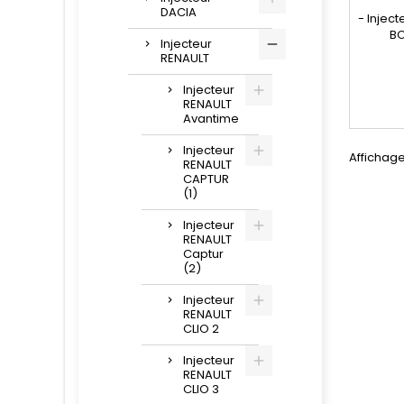
DACIA
- Injec
BO
Injecteur
répa
RENAULT
compa
0445
Injecteur
, 820
RENAULT
7700
Avantime
770
931835
Injecteur
Affichage
RENAULT
Renault 1
CAPTUR
D
(1)
Injecteur
RENAULT
Captur
(2)
Injecteur
RENAULT
CLIO 2
Injecteur
RENAULT
CLIO 3