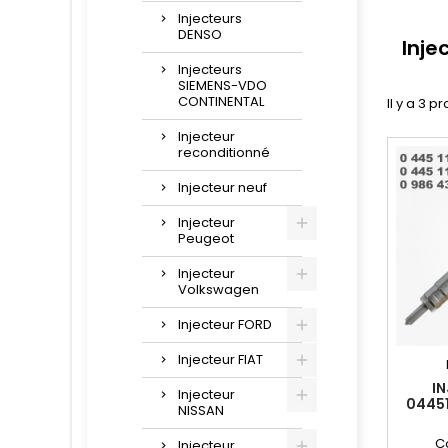
Injecteurs
DENSO
Inje
Injecteurs
SIEMENS-VDO
CONTINENTAL
Il y a 3 pr
Injecteur
reconditionné
Injecteur neuf
Injecteur
Peugeot
Injecteur
Volkswagen
Injecteur FORD
Injecteur FIAT
I
Injecteur
0445
NISSAN
044
C
Injecteur